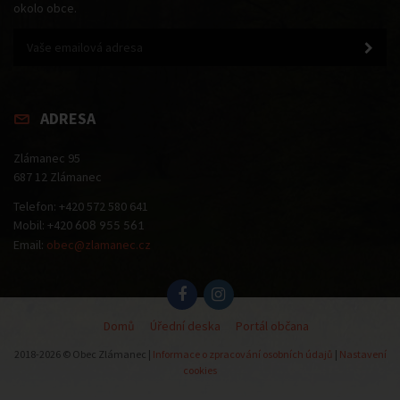
okolo obce.
ADRESA
Zlámanec 95
687 12 Zlámanec
Telefon: +420 572 580 641
Mobil: +420
608 955 561
Email:
obec@zlamanec.cz
Domů
Úřední deska
Portál občana
2018-2026 © Obec Zlámanec |
Informace o zpracování osobních údajů
|
Nastavení
cookies