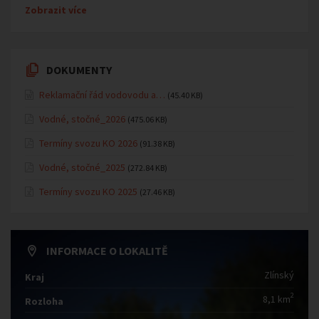
Zobrazit více
DOKUMENTY
Reklamační řád vodovodu a…
(45.40 KB)
Vodné, stočné_2026
(475.06 KB)
Termíny svozu KO 2026
(91.38 KB)
Vodné, stočné_2025
(272.84 KB)
Termíny svozu KO 2025
(27.46 KB)
INFORMACE O LOKALITĚ
Zlínský
Kraj
2
8,1 km
Rozloha