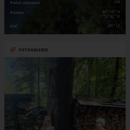
308
Počet obyvatel
49°7′47″ N
Poloha
17°37′42″ W
687 12
PSČ
FOTOGALERIE