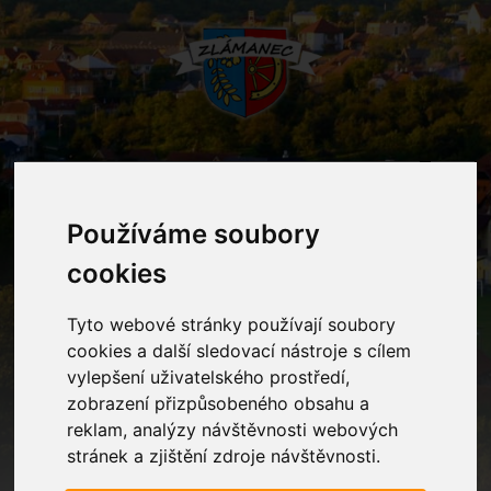
MENU
Používáme soubory
Fotogalerie
cookies
Tyto webové stránky používají soubory
Home
Fotogalerie
Šťastné a veselé Vánoce přejí děti z MŠ
Zlámanec
cookies a další sledovací nástroje s cílem
vylepšení uživatelského prostředí,
zobrazení přizpůsobeného obsahu a
reklam, analýzy návštěvnosti webových
stránek a zjištění zdroje návštěvnosti.