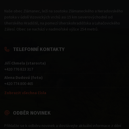
Naše obec Zlámanec, leží na soutoku Zlámaneckého a Neradovského
potoka v údolí Vizovických vrchů asi 15 km severovýchodně od
Uherského Hradiště, na pomezí Uherskohradišťska a Luhačovického
Zálesí. Obec se nachází v nadmořské výšce 254 metrů.
TELEFONNÍ KONTAKTY
Jiří Chmela (starosta)
+420 776 823 317
Alena Dudová (foto)
+420 774 800 465
Zobrazit všechna čísla
ODBĚR NOVINEK
Přihlašte se k odběru novinek a dostávejte aktuální informace z dění