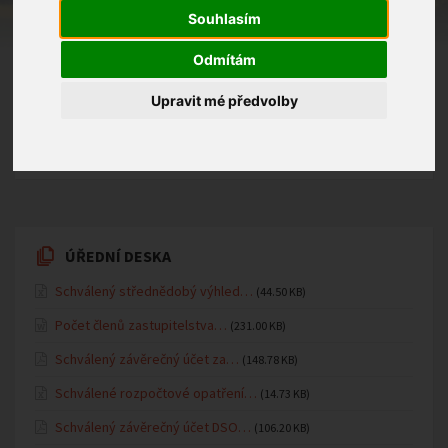
Souhlasím
Odmítám
Upravit mé předvolby
18.12.2026
Mateřská školka
ÚŘEDNÍ DESKA
Schválený střednědobý výhled…
(44.50 KB)
Počet členů zastupitelstva…
(231.00 KB)
Schválený závěrečný účet za…
(148.78 KB)
Schválené rozpočtové opatření…
(14.73 KB)
Schválený závěrečný účet DSO…
(106.20 KB)