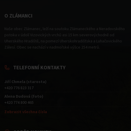
O ZLÁMANCI
Naše obec Zlámanec, leží na soutoku Zlámaneckého a Neradovského
potoka v údolí Vizovických vrchů asi 15 km severovýchodně od
Uherského Hradiště, na pomezí Uherskohradišťska a Luhačovického
Zálesí. Obec se nachází v nadmořské výšce 254 metrů.
TELEFONNÍ KONTAKTY
Jiří Chmela (starosta)
+420 776 823 317
Alena Dudová (foto)
+420 774 800 465
Zobrazit všechna čísla