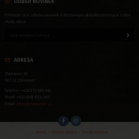
ODBĚR NOVINEK
Přihlašte se k odběru novinek a dostávejte aktuální informace z dění
okolo obce.
ADRESA
Zlámanec 95
687 12 Zlámanec
Telefon: +420 572 580 641
Mobil: +420
608 955 561
Email:
obec@zlamanec.cz
Domů
Úřední deska
Portál občana