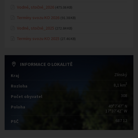
Vodné, stočné_2026
(475.06 KB)
Termíny svozu KO 2026
(91.38 KB)
Vodné, stočné_2025
(272.84 KB)
Termíny svozu KO 2025
(27.46 KB)
INFORMACE O LOKALITĚ
Zlínský
Kraj
2
8,1 km
Rozloha
308
Počet obyvatel
49°7′47″ N
Poloha
17°37′42″ W
687 12
PSČ