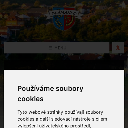
MENU
Fotogalerie
Home
Fotogalerie
Ježíšek přišel také k nám do školky a
Používáme soubory
přinesl dětem moc krásné dárečky
cookies
Tyto webové stránky používají soubory
cookies a další sledovací nástroje s cílem
vylepšení uživatelského prostředí,