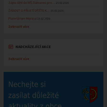
Zápis dětí do MŠ Zlámanec pro…
25.02.2026
ŽÁDOST O PŘIJETÍ DÍTĚTE K…
25.02.2026
Planetárium Morava
23.02.2026
Zobrazit více
NADCHÁZEJÍCÍ AKCE
Zobrazit více