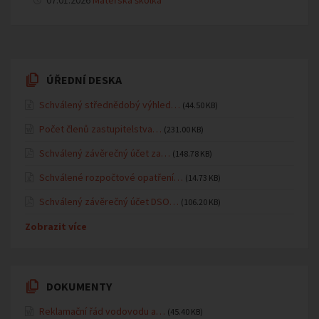
07.01.2026
Mateřská školka
ÚŘEDNÍ DESKA
Schválený střednědobý výhled…
(44.50 KB)
Počet členů zastupitelstva…
(231.00 KB)
Schválený závěrečný účet za…
(148.78 KB)
Schválené rozpočtové opatření…
(14.73 KB)
Schválený závěrečný účet DSO…
(106.20 KB)
Zobrazit více
DOKUMENTY
Reklamační řád vodovodu a…
(45.40 KB)