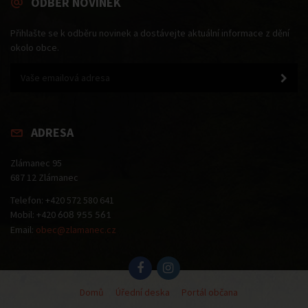
ODBĚR NOVINEK
Přihlašte se k odběru novinek a dostávejte aktuální informace z dění
okolo obce.
ADRESA
Zlámanec 95
687 12 Zlámanec
Telefon: +420 572 580 641
Mobil: +420
608 955 561
Email:
obec@zlamanec.cz
Domů
Úřední deska
Portál občana