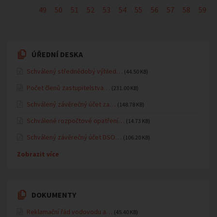
49
50
51
52
53
54
55
56
57
58
59
ÚŘEDNÍ DESKA
Schválený střednědobý výhled…
(44.50 KB)
Počet členů zastupitelstva…
(231.00 KB)
Schválený závěrečný účet za…
(148.78 KB)
Schválené rozpočtové opatření…
(14.73 KB)
Schválený závěrečný účet DSO…
(106.20 KB)
Zobrazit více
DOKUMENTY
Reklamační řád vodovodu a…
(45.40 KB)