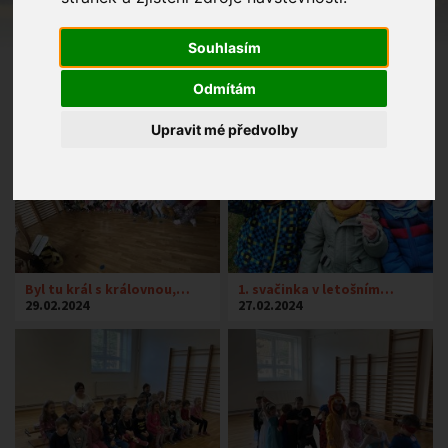
Souhlasím
Odmítám
Upravit mé předvolby
Byl tu král s královnou,…
1. svačinka v letošním…
29.02.2024
27.02.2024