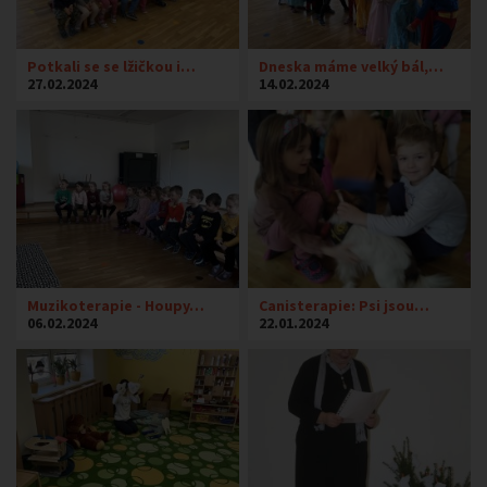
Potkali se se lžičkou i…
Dneska máme velký bál,…
27.02.2024
14.02.2024
Muzikoterapie - Houpy…
Canisterapie: Psi jsou…
06.02.2024
22.01.2024