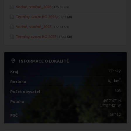
Vodné, stočné_2026
(475.06 KB)
Termíny svozu KO 2026
(91.38 KB)
Vodné, stočné_2025
(272.84 KB)
Termíny svozu KO 2025
(27.46 KB)
INFORMACE O LOKALITĚ
Zlínský
Kraj
2
8,1 km
Rozloha
308
Počet obyvatel
49°7′47″ N
Poloha
17°37′42″ W
687 12
PSČ