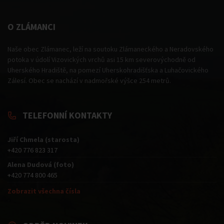
O ZLÁMANCI
Naše obec Zlámanec, leží na soutoku Zlámaneckého a Neradovského
potoka v údolí Vizovických vrchů asi 15 km severovýchodně od
Uherského Hradiště, na pomezí Uherskohradišťska a Luhačovického
Zálesí. Obec se nachází v nadmořské výšce 254 metrů.
TELEFONNÍ KONTAKTY
Jiří Chmela (starosta)
+420 776 823 317
Alena Dudová (foto)
+420 774 800 465
Zobrazit všechna čísla