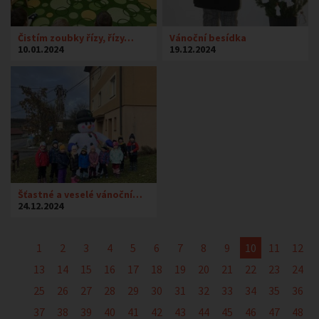
Čistím zoubky řízy, řízy…
Vánoční besídka
10.01.2024
19.12.2024
Šťastné a veselé vánoční…
24.12.2024
1
2
3
4
5
6
7
8
9
10
11
12
13
14
15
16
17
18
19
20
21
22
23
24
25
26
27
28
29
30
31
32
33
34
35
36
37
38
39
40
41
42
43
44
45
46
47
48