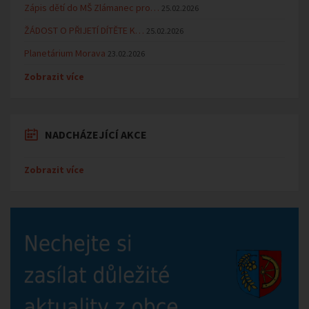
Zápis dětí do MŠ Zlámanec pro…
25.02.2026
ŽÁDOST O PŘIJETÍ DÍTĚTE K…
25.02.2026
Planetárium Morava
23.02.2026
Zobrazit více
NADCHÁZEJÍCÍ AKCE
Zobrazit více