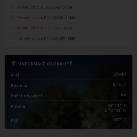
Vodné, stočné_2026
(475.06 KB)
Termíny svozu KO 2026
(91.38 KB)
Vodné, stočné_2025
(272.84 KB)
Termíny svozu KO 2025
(27.46 KB)
INFORMACE O LOKALITĚ
Zlínský
Kraj
2
8,1 km
Rozloha
308
Počet obyvatel
49°7′47″ N
Poloha
17°37′42″ W
687 12
PSČ