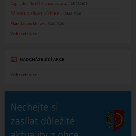
Zápis dětí do MŠ Zlámanec pro…
25.02.2026
ŽÁDOST O PŘIJETÍ DÍTĚTE K…
25.02.2026
Planetárium Morava
23.02.2026
Zobrazit více
NADCHÁZEJÍCÍ AKCE
Zobrazit více