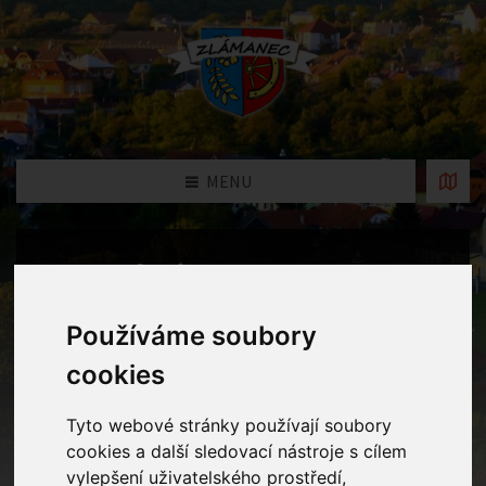
MENU
Fotogalerie
Home
Fotogalerie
Všichni jsme se sešli, vánoce už přišly.
Používáme soubory
Celá naše rodina, to je šťastná hodina.
cookies
Tyto webové stránky používají soubory
cookies a další sledovací nástroje s cílem
vylepšení uživatelského prostředí,