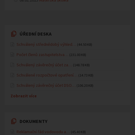
08.01.2025
Mateřská školka
ÚŘEDNÍ DESKA
Schválený střednědobý výhled…
(44.50 KB)
Počet členů zastupitelstva…
(231.00 KB)
Schválený závěrečný účet za…
(148.78 KB)
Schválené rozpočtové opatření…
(14.73 KB)
Schválený závěrečný účet DSO…
(106.20 KB)
Zobrazit více
DOKUMENTY
Reklamační řád vodovodu a…
(45.40 KB)