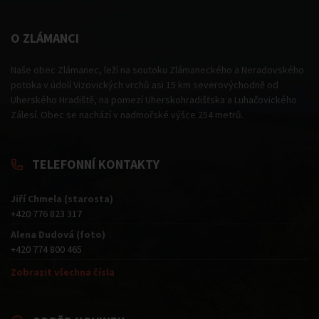
O ZLÁMANCI
Naše obec Zlámanec, leží na soutoku Zlámaneckého a Neradovského
potoka v údolí Vizovických vrchů asi 15 km severovýchodně od
Uherského Hradiště, na pomezí Uherskohradišťska a Luhačovického
Zálesí. Obec se nachází v nadmořské výšce 254 metrů.
TELEFONNÍ KONTAKTY
Jiří Chmela (starosta)
+420 776 823 317
Alena Dudová (foto)
+420 774 800 465
Zobrazit všechna čísla