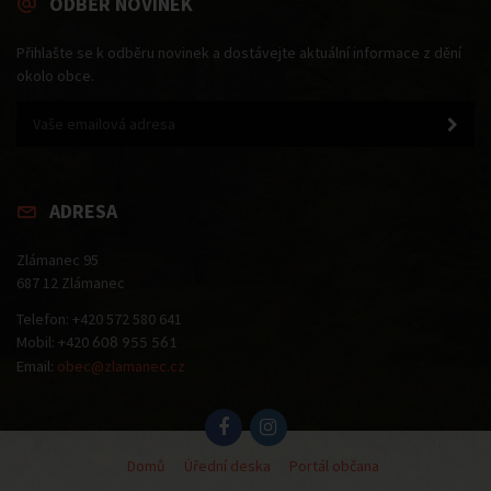
ODBĚR NOVINEK
Přihlašte se k odběru novinek a dostávejte aktuální informace z dění
okolo obce.
ADRESA
Zlámanec 95
687 12 Zlámanec
Telefon: +420 572 580 641
Mobil: +420
608 955 561
Email:
obec@zlamanec.cz
Domů
Úřední deska
Portál občana