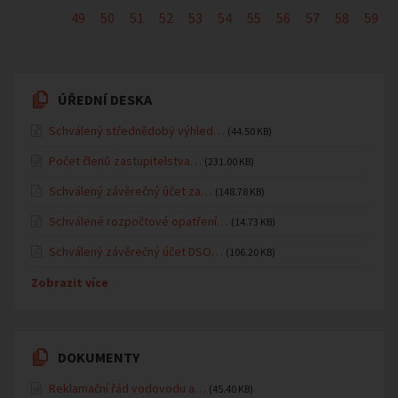
49
50
51
52
53
54
55
56
57
58
59
ÚŘEDNÍ DESKA
Schválený střednědobý výhled…
(44.50 KB)
Počet členů zastupitelstva…
(231.00 KB)
Schválený závěrečný účet za…
(148.78 KB)
Schválené rozpočtové opatření…
(14.73 KB)
Schválený závěrečný účet DSO…
(106.20 KB)
Zobrazit více
DOKUMENTY
Reklamační řád vodovodu a…
(45.40 KB)