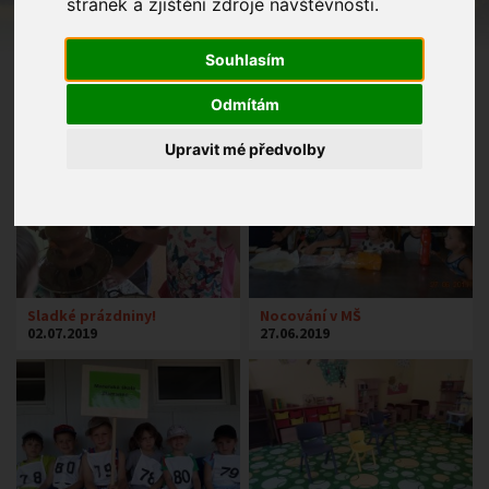
stránek a zjištění zdroje návštěvnosti.
Souhlasím
Odmítám
Upravit mé předvolby
Sladké prázdniny!
Nocování v MŠ
02.07.2019
27.06.2019