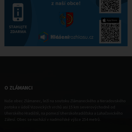
O ZLÁMANCI
Naše obec Zlámanec, leží na soutoku Zlámaneckého a Neradovského
potoka v údolí Vizovických vrchů asi 15 km severovýchodně od
Uherského Hradiště, na pomezí Uherskohradišťska a Luhačovického
Zálesí. Obec se nachází v nadmořské výšce 254 metrů.