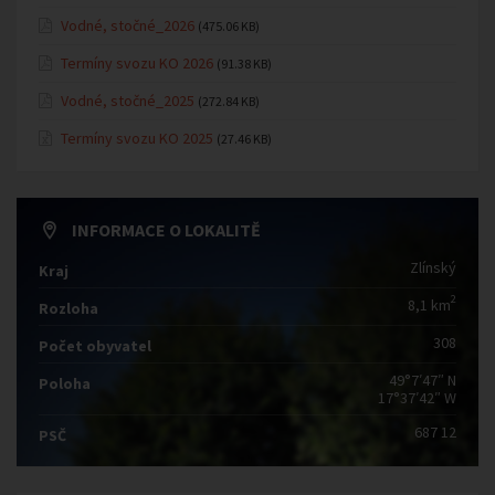
Vodné, stočné_2026
(475.06 KB)
Termíny svozu KO 2026
(91.38 KB)
Vodné, stočné_2025
(272.84 KB)
Termíny svozu KO 2025
(27.46 KB)
INFORMACE O LOKALITĚ
Zlínský
Kraj
2
8,1 km
Rozloha
308
Počet obyvatel
49°7′47″ N
Poloha
17°37′42″ W
687 12
PSČ