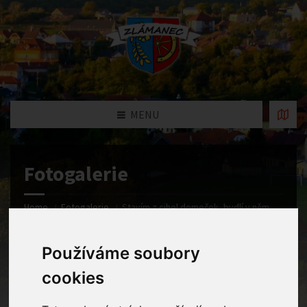
MENU
Fotogalerie
Home
Fotogalerie
Stavím z cihel domeček, bydlí v něm
náš dědeček. Postavím i školku naši, šikovný jsem, viďte braši!
Používáme soubory
cookies