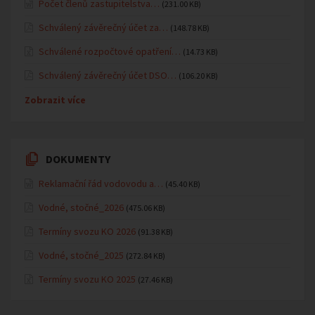
Počet členů zastupitelstva…
(231.00 KB)
Schválený závěrečný účet za…
(148.78 KB)
Schválené rozpočtové opatření…
(14.73 KB)
Schválený závěrečný účet DSO…
(106.20 KB)
Zobrazit více
DOKUMENTY
Reklamační řád vodovodu a…
(45.40 KB)
Vodné, stočné_2026
(475.06 KB)
Termíny svozu KO 2026
(91.38 KB)
Vodné, stočné_2025
(272.84 KB)
Termíny svozu KO 2025
(27.46 KB)