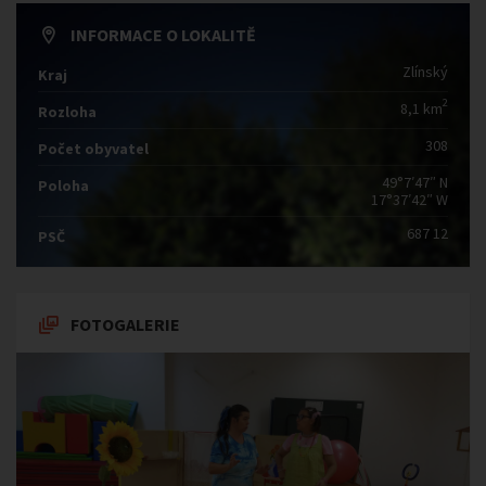
INFORMACE O LOKALITĚ
Zlínský
Kraj
2
8,1 km
Rozloha
308
Počet obyvatel
49°7′47″ N
Poloha
17°37′42″ W
687 12
PSČ
FOTOGALERIE