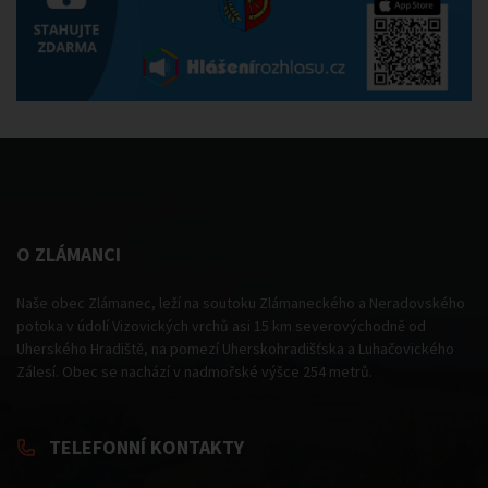
O ZLÁMANCI
Naše obec Zlámanec, leží na soutoku Zlámaneckého a Neradovského
potoka v údolí Vizovických vrchů asi 15 km severovýchodně od
Uherského Hradiště, na pomezí Uherskohradišťska a Luhačovického
Zálesí. Obec se nachází v nadmořské výšce 254 metrů.
TELEFONNÍ KONTAKTY