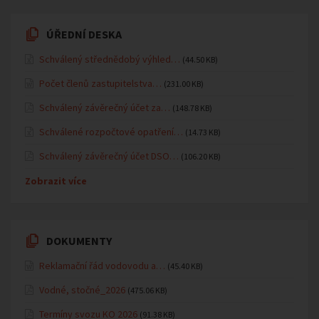
ÚŘEDNÍ DESKA
Schválený střednědobý výhled…
(44.50 KB)
Počet členů zastupitelstva…
(231.00 KB)
Schválený závěrečný účet za…
(148.78 KB)
Schválené rozpočtové opatření…
(14.73 KB)
Schválený závěrečný účet DSO…
(106.20 KB)
Zobrazit více
DOKUMENTY
Reklamační řád vodovodu a…
(45.40 KB)
Vodné, stočné_2026
(475.06 KB)
Termíny svozu KO 2026
(91.38 KB)