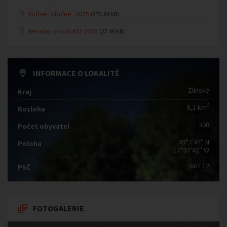
Vodné, stočné_2025
(272.84 KB)
Termíny svozu KO 2025
(27.46 KB)
INFORMACE O LOKALITĚ
Zlínský
Kraj
2
8,1 km
Rozloha
308
Počet obyvatel
49°7′47″ N
Poloha
17°37′42″ W
687 12
PSČ
FOTOGALERIE