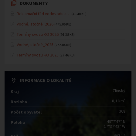
DOKUMENTY
Reklamační řád vodovodu a…
(45.40 KB)
Vodné, stočné_2026
(475.06 KB)
Termíny svozu KO 2026
(91.38 KB)
Vodné, stočné_2025
(272.84 KB)
Termíny svozu KO 2025
(27.46 KB)
INFORMACE O LOKALITĚ
Zlínský
Kraj
2
8,1 km
Rozloha
308
Počet obyvatel
49°7′47″ N
Poloha
17°37′42″ W
687 12