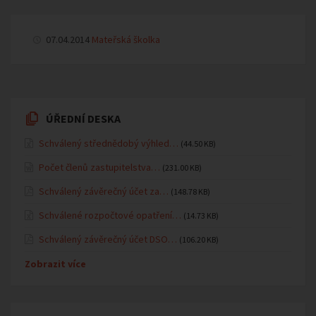
07.04.2014
Mateřská školka
ÚŘEDNÍ DESKA
Schválený střednědobý výhled…
(44.50 KB)
Počet členů zastupitelstva…
(231.00 KB)
Schválený závěrečný účet za…
(148.78 KB)
Schválené rozpočtové opatření…
(14.73 KB)
Schválený závěrečný účet DSO…
(106.20 KB)
Zobrazit více