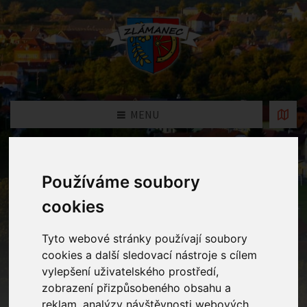
MENU
Fotogalerie
Používáme soubory
cookies
Home
Fotogalerie
Plavání v aquaparku UH
Tyto webové stránky používají soubory
cookies a další sledovací nástroje s cílem
vylepšení uživatelského prostředí,
zobrazení přizpůsobeného obsahu a
reklam, analýzy návštěvnosti webových