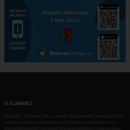
O ZLÁMANCI
Naše obec Zlámanec, leží na soutoku Zlámaneckého a Neradovského
potoka v údolí Vizovických vrchů asi 15 km severovýchodně od
Uherského Hradiště, na pomezí Uherskohradišťska a Luhačovického