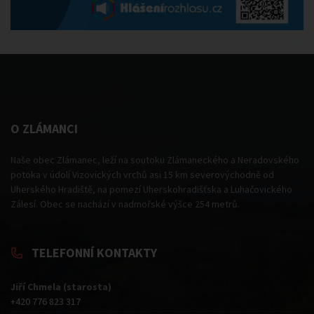
O ZLÁMANCI
Naše obec Zlámanec, leží na soutoku Zlámaneckého a Neradovského
potoka v údolí Vizovických vrchů asi 15 km severovýchodně od
Uherského Hradiště, na pomezí Uherskohradišťska a Luhačovického
Zálesí. Obec se nachází v nadmořské výšce 254 metrů.
TELEFONNÍ KONTAKTY
Jiří Chmela (starosta)
+420 776 823 317