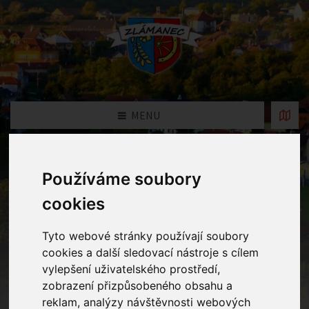
MENU
Fotogalerie
Používáme soubory
cookies
Home
Fotogalerie
Kouzelná noc v MŠ
Tyto webové stránky používají soubory
cookies a další sledovací nástroje s cílem
vylepšení uživatelského prostředí,
zobrazení přizpůsobeného obsahu a
reklam, analýzy návštěvnosti webových