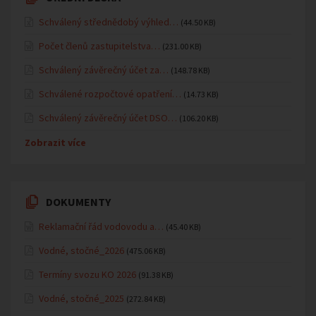
Schválený střednědobý výhled…
(44.50 KB)
Počet členů zastupitelstva…
(231.00 KB)
Schválený závěrečný účet za…
(148.78 KB)
Schválené rozpočtové opatření…
(14.73 KB)
Schválený závěrečný účet DSO…
(106.20 KB)
Zobrazit více
DOKUMENTY
Reklamační řád vodovodu a…
(45.40 KB)
Vodné, stočné_2026
(475.06 KB)
Termíny svozu KO 2026
(91.38 KB)
Vodné, stočné_2025
(272.84 KB)