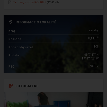
Termíny svozu KO 2025
(27.46 KB)
INFORMACE O LOKALITĚ
Zlínský
Kraj
2
8,1 km
Rozloha
308
Počet obyvatel
49°7′47″ N
Poloha
17°37′42″ W
687 12
PSČ
FOTOGALERIE