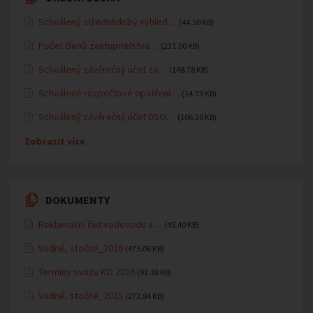
Schválený střednědobý výhled…
(44.50 KB)
Počet členů zastupitelstva…
(231.00 KB)
Schválený závěrečný účet za…
(148.78 KB)
Schválené rozpočtové opatření…
(14.73 KB)
Schválený závěrečný účet DSO…
(106.20 KB)
Zobrazit více
DOKUMENTY
Reklamační řád vodovodu a…
(45.40 KB)
Vodné, stočné_2026
(475.06 KB)
Termíny svozu KO 2026
(91.38 KB)
Vodné, stočné_2025
(272.84 KB)