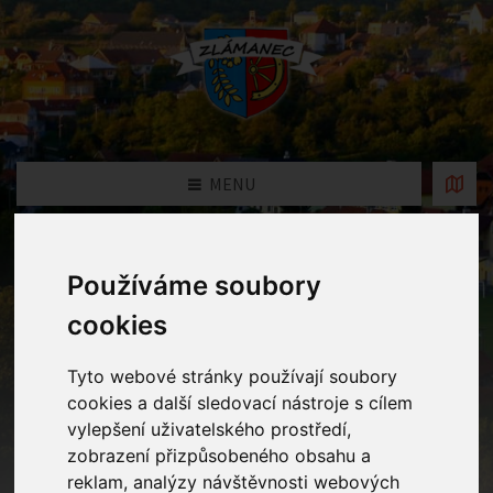
MENU
Fotogalerie
Používáme soubory
cookies
Home
Fotogalerie
Podzimní dílničky 7.10
Tyto webové stránky používají soubory
cookies a další sledovací nástroje s cílem
vylepšení uživatelského prostředí,
zobrazení přizpůsobeného obsahu a
reklam, analýzy návštěvnosti webových