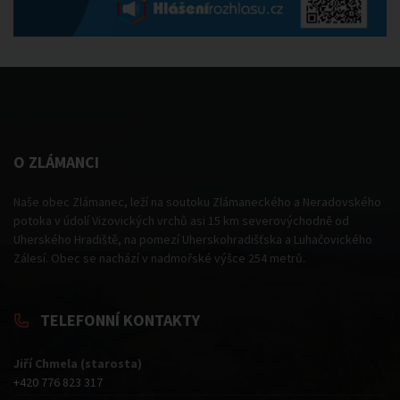
O ZLÁMANCI
Naše obec Zlámanec, leží na soutoku Zlámaneckého a Neradovského
potoka v údolí Vizovických vrchů asi 15 km severovýchodně od
Uherského Hradiště, na pomezí Uherskohradišťska a Luhačovického
Zálesí. Obec se nachází v nadmořské výšce 254 metrů.
TELEFONNÍ KONTAKTY
Jiří Chmela (starosta)
+420 776 823 317