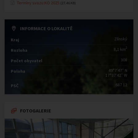
Termíny svozu KO 2025
(27.46 KB)
INFORMACE O LOKALITĚ
Zlínský
Kraj
2
8,1 km
Rozloha
308
Počet obyvatel
49°7′47″ N
Poloha
17°37′42″ W
687 12
PSČ
FOTOGALERIE