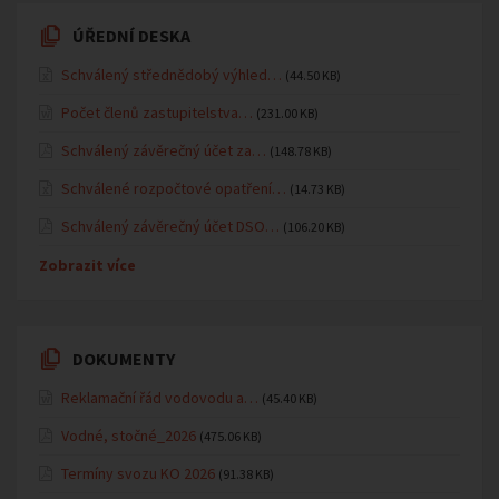
ÚŘEDNÍ DESKA
Schválený střednědobý výhled…
(44.50 KB)
Počet členů zastupitelstva…
(231.00 KB)
Schválený závěrečný účet za…
(148.78 KB)
Schválené rozpočtové opatření…
(14.73 KB)
Schválený závěrečný účet DSO…
(106.20 KB)
Zobrazit více
DOKUMENTY
Reklamační řád vodovodu a…
(45.40 KB)
Vodné, stočné_2026
(475.06 KB)
Termíny svozu KO 2026
(91.38 KB)