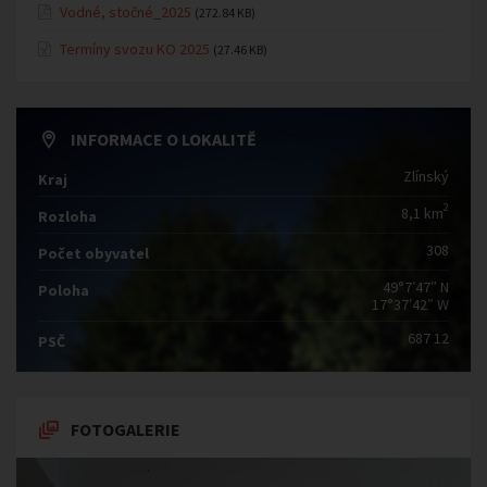
Vodné, stočné_2025
(272.84 KB)
Termíny svozu KO 2025
(27.46 KB)
INFORMACE O LOKALITĚ
Zlínský
Kraj
2
8,1 km
Rozloha
308
Počet obyvatel
49°7′47″ N
Poloha
17°37′42″ W
687 12
PSČ
FOTOGALERIE