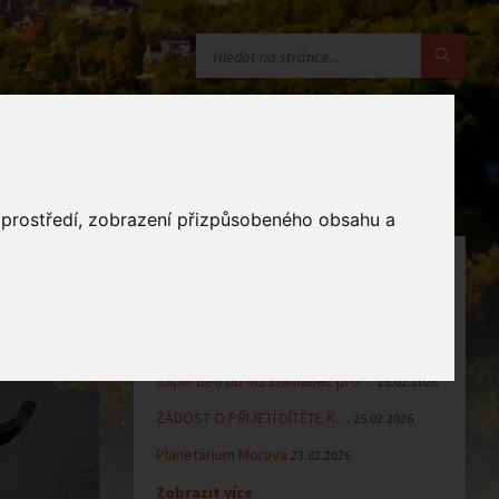
o prostředí, zobrazení přizpůsobeného obsahu a
OZNÁMENÍ
Uzavření MŠ v době letních…
16.06.2026
Výsledky přijímacího řízení k…
23.03.2026
Zápis dětí do MŠ Zlámanec pro…
25.02.2026
ŽÁDOST O PŘIJETÍ DÍTĚTE K…
25.02.2026
Planetárium Morava
23.02.2026
Zobrazit více