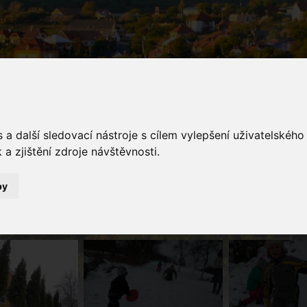
a další sledovací nástroje s cílem vylepšení uživatelskéh
a zjištění zdroje návštěvnosti.
galerie
by
Fotogalerie
Zimní radovánky