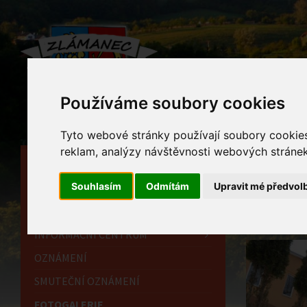
Používáme soubory cookies
Tyto webové stránky používají soubory cookies 
reklam, analýzy návštěvnosti webových stránek 
HLAVNÍ STRÁNKA
Foto
Souhlasím
Odmítám
Upravit mé předvol
OBECNÍ ÚŘAD
Home
HISTORIE
INFORMAČNÍ CENTRUM
OZNÁMENÍ
SMUTEČNÍ OZNÁMENÍ
FOTOGALERIE