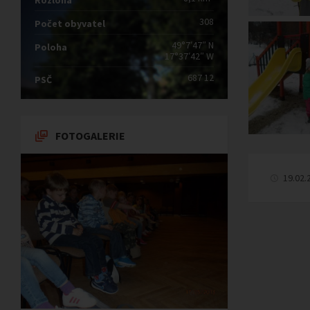
Rozloha
308
Počet obyvatel
49°7′47″ N
Poloha
17°37′42″ W
687 12
PSČ
FOTOGALERIE
19.02.