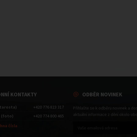
ONNÍ KONTAKTY
ODBĚR NOVINEK
starosta)
+420 776 823 317
Přihlašte se k odběru novinek a do
aktuální informace z dění okolo ob
 (foto)
+420 774 800 465
hna čísla