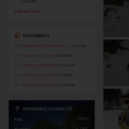
(106.20 KB)
Zobrazit více
DOKUMENTY
Reklamační řád vodovodu a…
(45.40 KB)
Vodné, stočné_2026
(475.06 KB)
Termíny svozu KO 2026
(91.38 KB)
Vodné, stočné_2025
(272.84 KB)
Termíny svozu KO 2025
(27.46 KB)
INFORMACE O LOKALITĚ
Zlínský
Kraj
2
8,1 km