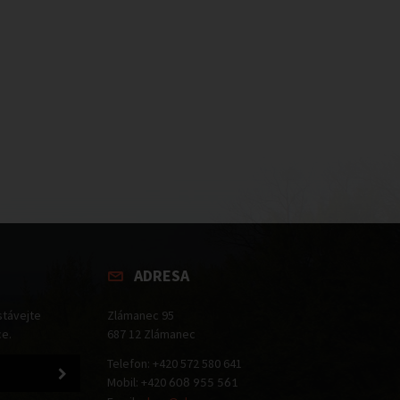
ADRESA
stávejte
Zlámanec 95
ce.
687 12 Zlámanec
Telefon: +420 572 580 641
Mobil: +420
608 955 561