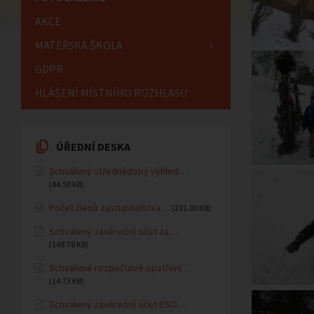
AKCE
MATEŘSKÁ ŠKOLA
GDPR
HLÁŠENÍ MÍSTNÍHO ROZHLASU
ÚŘEDNÍ DESKA
Schválený střednědobý výhled…
(44.50 KB)
Počet členů zastupitelstva…
(231.00 KB)
Schválený závěrečný účet za…
(148.78 KB)
Schválené rozpočtové opatření…
(14.73 KB)
Schválený závěrečný účet DSO…