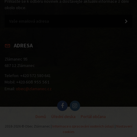
Přihlašte se k odběru novinek a dostávejte aktuální informace z dění
okolo obce.
ADRESA
Zlámanec 95
687 12 Zlámanec
Telefon: +420 572 580 641
Mobil: +420
608 955 561
Email:
obec@zlamanec.cz
Domů
Úřední deska
Portál občana
2018-2026 © Obec Zlámanec |
Informace o zpracování osobních údajů
|
Nastavení
cookies