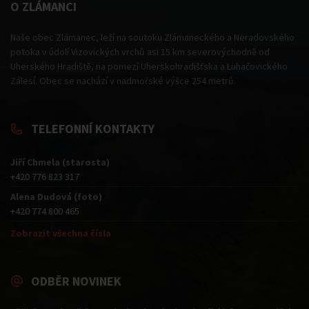
O ZLÁMANCI
Naše obec Zlámanec, leží na soutoku Zlámaneckého a Neradovského
potoka v údolí Vizovických vrchů asi 15 km severovýchodně od
Uherského Hradiště, na pomezí Uherskohradišťska a Luhačovického
Zálesí. Obec se nachází v nadmořské výšce 254 metrů.
TELEFONNÍ KONTAKTY
Jiří Chmela (starosta)
+420 776 823 317
Alena Dudová (foto)
+420 774 800 465
Zobrazit všechna čísla
ODBĚR NOVINEK