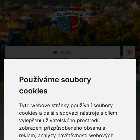
MENU
Fotogalerie
Používáme soubory
cookies
Home
Fotogalerie
Kouzelník v MŠ
Tyto webové stránky používají soubory
cookies a další sledovací nástroje s cílem
vylepšení uživatelského prostředí,
zobrazení přizpůsobeného obsahu a
reklam, analýzy návštěvnosti webových