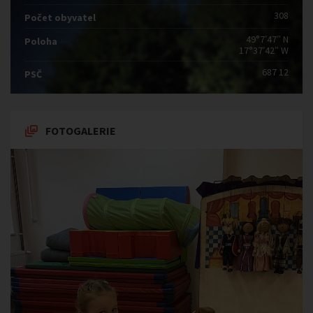
308
Počet obyvatel
49°7′47″ N
Poloha
17°37′42″ W
687 12
PSČ
FOTOGALERIE