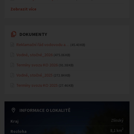
Zobrazit více
DOKUMENTY
Reklamační řád vodovodu a…
(45.40 KB)
Vodné, stočné_2026
(475.06 KB)
Termíny svozu KO 2026
(91.38 KB)
Vodné, stočné_2025
(272.84 KB)
Termíny svozu KO 2025
(27.46 KB)
INFORMACE O LOKALITĚ
Zlínský
Kraj
2
8,1 km
Rozloha