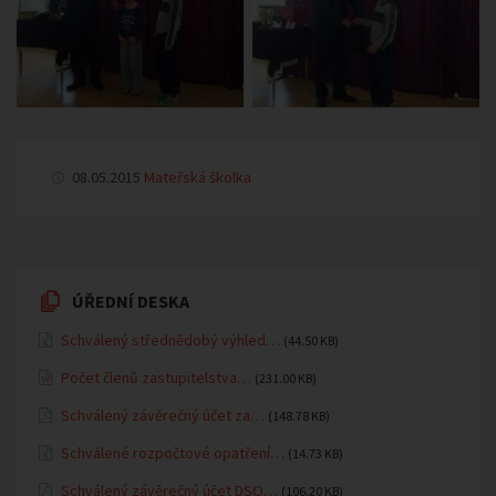
08.05.2015
Mateřská školka
ÚŘEDNÍ DESKA
Schválený střednědobý výhled…
(44.50 KB)
Počet členů zastupitelstva…
(231.00 KB)
Schválený závěrečný účet za…
(148.78 KB)
Schválené rozpočtové opatření…
(14.73 KB)
Schválený závěrečný účet DSO…
(106.20 KB)