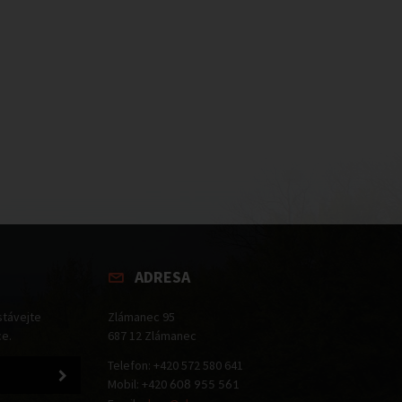
ADRESA
stávejte
Zlámanec 95
ce.
687 12 Zlámanec
Telefon: +420 572 580 641
Mobil: +420
608 955 561