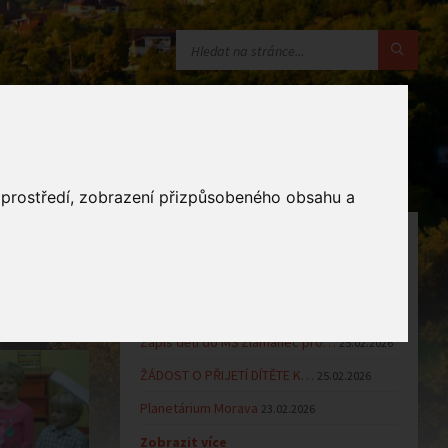
o prostředí, zobrazení přizpůsobeného obsahu a
OZNÁMENÍ
Uzavření MŠ v době letních…
16.06.2026
Výsledky přijímacího řízení k…
23.03.2026
Zápis dětí do MŠ Zlámanec pro…
25.02.2026
ŽÁDOST O PŘIJETÍ DÍTĚTE K…
25.02.2026
Planetárium Morava
23.02.2026
Zobrazit více