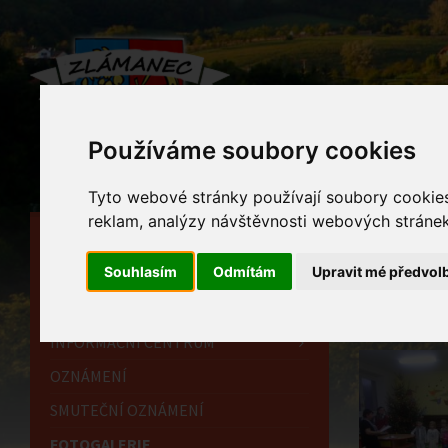
Používáme soubory cookies
Tyto webové stránky používají soubory cookies 
reklam, analýzy návštěvnosti webových stránek 
HLAVNÍ STRÁNKA
Foto
Souhlasím
Odmítám
Upravit mé předvol
OBECNÍ ÚŘAD
Home
HISTORIE
INFORMAČNÍ CENTRUM
OZNÁMENÍ
SMUTEČNÍ OZNÁMENÍ
FOTOGALERIE