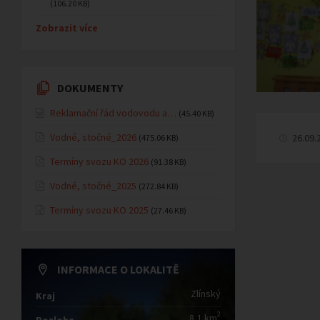
(106.20 KB)
Zobrazit více
DOKUMENTY
Reklamační řád vodovodu a…
(45.40 KB)
Vodné, stočné_2026
26.09.
(475.06 KB)
Termíny svozu KO 2026
(91.38 KB)
Vodné, stočné_2025
(272.84 KB)
Termíny svozu KO 2025
(27.46 KB)
INFORMACE O LOKALITĚ
Zlínský
Kraj
2
8,1 km