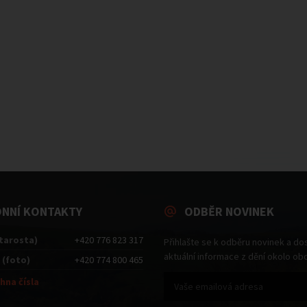
ONNÍ KONTAKTY
ODBĚR NOVINEK
starosta)
+420 776 823 317
Přihlašte se k odběru novinek a do
aktuální informace z dění okolo ob
 (foto)
+420 774 800 465
hna čísla