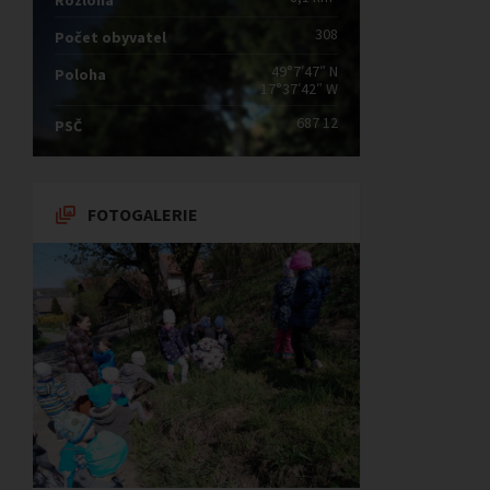
Rozloha
308
Počet obyvatel
49°7′47″ N
Poloha
17°37′42″ W
687 12
PSČ
FOTOGALERIE