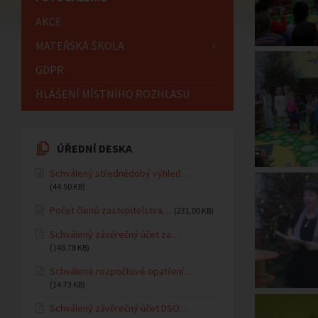
AKCE
MATEŘSKÁ ŠKOLA
GDPR
HLÁŠENÍ MÍSTNÍHO ROZHLASU
ÚŘEDNÍ DESKA
Schválený střednědobý výhled…
(44.50 KB)
Počet členů zastupitelstva…
(231.00 KB)
Schválený závěrečný účet za…
(148.78 KB)
Schválené rozpočtové opatření…
(14.73 KB)
Schválený závěrečný účet DSO…