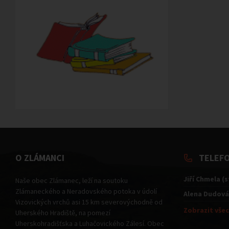
O ZLÁMANCI
TELEF
Jiří Chmela (
Naše obec Zlámanec, leží na soutoku
Zlámaneckého a Neradovského potoka v údolí
Alena Dudová
Vizovických vrchů asi 15 km severovýchodně od
Zobrazit všec
Uherského Hradiště, na pomezí
Uherskohradišťska a Luhačovického Zálesí. Obec