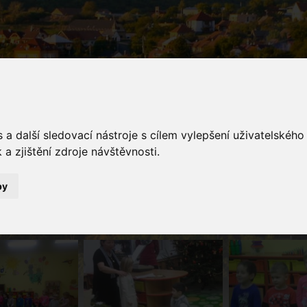
a další sledovací nástroje s cílem vylepšení uživatelskéh
a zjištění zdroje návštěvnosti.
galerie
by
Fotogalerie
Vánoční besídka