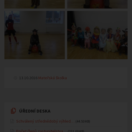
13.10.2016
Mateřská školka
ÚŘEDNÍ DESKA
Schválený střednědobý výhled…
(44.50 KB)
Počet členů zastupitelstva…
(231.00 KB)