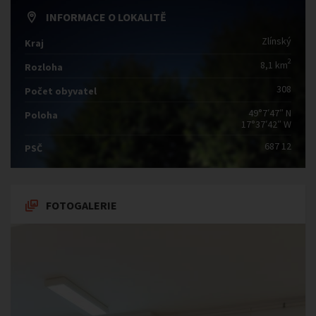
INFORMACE O LOKALITĚ
Zlínský
Kraj
2
8,1 km
Rozloha
308
Počet obyvatel
49°7′47″ N
Poloha
17°37′42″ W
687 12
PSČ
FOTOGALERIE