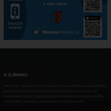
O ZLÁMANCI
Naše obec Zlámanec, leží na soutoku Zlámaneckého a Neradovského
potoka v údolí Vizovických vrchů asi 15 km severovýchodně od
Uherského Hradiště, na pomezí Uherskohradišťska a Luhačovického
Zálesí. Obec se nachází v nadmořské výšce 254 metrů.