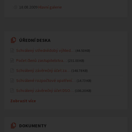
18.08.2009
Hlavní galerie
ÚŘEDNÍ DESKA
Schválený střednědobý výhled…
(44.50 KB)
Počet členů zastupitelstva…
(231.00 KB)
Schválený závěrečný účet za…
(148.78 KB)
Schválené rozpočtové opatření…
(14.73 KB)
Schválený závěrečný účet DSO…
(106.20 KB)
Zobrazit více
DOKUMENTY