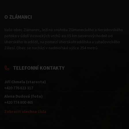
O ZLÁMANCI
Naše obec Zlámanec, leží na soutoku Zlámaneckého a Neradovského
potoka v údolí Vizovických vrchů asi 15 km severovýchodně od
Uherského Hradiště, na pomezí Uherskohradišťska a Luhačovického
Zálesí. Obec se nachází v nadmořské výšce 254 metrů.
TELEFONNÍ KONTAKTY
Jiří Chmela (starosta)
+420 776 823 317
Alena Dudová (foto)
+420 774 800 465
Zobrazit všechna čísla