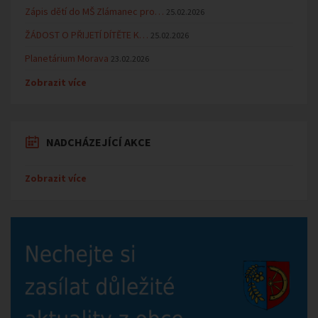
Zápis dětí do MŠ Zlámanec pro…
25.02.2026
ŽÁDOST O PŘIJETÍ DÍTĚTE K…
25.02.2026
Planetárium Morava
23.02.2026
Zobrazit více
NADCHÁZEJÍCÍ AKCE
Zobrazit více