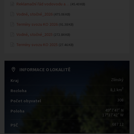
Reklamační řád vodovodu a…
(45.40 KB)
Vodné, stočné_2026
(475.06 KB)
Termíny svozu KO 2026
(91.38 KB)
Vodné, stočné_2025
(272.84 KB)
Termíny svozu KO 2025
(27.46 KB)
INFORMACE O LOKALITĚ
Zlínský
Kraj
2
8,1 km
Rozloha
308
Počet obyvatel
49°7′47″ N
Poloha
17°37′42″ W
687 12
PSČ