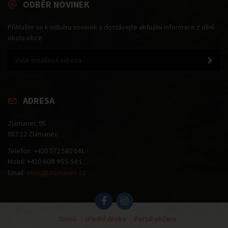
ODBĚR NOVINEK
Přihlašte se k odběru novinek a dostávejte aktuální informace z dění
okolo obce.
ADRESA
Zlámanec 95
687 12 Zlámanec
Telefon: +420 572 580 641
Mobil: +420
608 955 561
Email:
obec@zlamanec.cz
Domů
Úřední deska
Portál občana