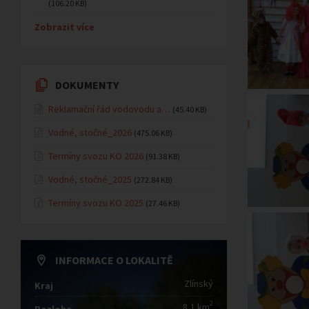
(106.20 KB)
Zobrazit více
DOKUMENTY
Reklamační řád vodovodu a…
(45.40 KB)
Vodné, stočné_2026
(475.06 KB)
Termíny svozu KO 2026
(91.38 KB)
Vodné, stočné_2025
(272.84 KB)
Termíny svozu KO 2025
(27.46 KB)
INFORMACE O LOKALITĚ
Zlínský
Kraj
2
8,1 km