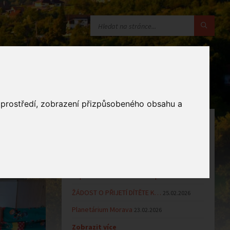
o prostředí, zobrazení přizpůsobeného obsahu a
OZNÁMENÍ
Uzavření MŠ v době letních…
16.06.2026
Výsledky přijímacího řízení k…
23.03.2026
Zápis dětí do MŠ Zlámanec pro…
25.02.2026
ŽÁDOST O PŘIJETÍ DÍTĚTE K…
25.02.2026
Planetárium Morava
23.02.2026
Zobrazit více