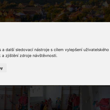
a další sledovací nástroje s cílem vylepšení uživatelskéh
a zjištění zdroje návštěvnosti.
galerie
by
Fotogalerie
Karneval v MŠ