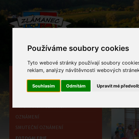
Používáme soubory cookies
Tyto webové stránky používají soubory cookies 
reklam, analýzy návštěvnosti webových stránek 
HLAVNÍ STRÁNKA
Foto
OBECNÍ ÚŘAD
Souhlasím
Odmítám
Upravit mé předvol
Home
HISTORIE
INFORMAČNÍ CENTRUM
OZNÁMENÍ
SMUTEČNÍ OZNÁMENÍ
FOTOGALERIE