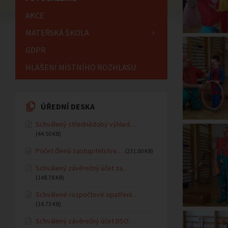
AKCE
MATEŘSKÁ ŠKOLA
GDPR
HLÁŠENÍ MÍSTNÍHO ROZHLASU
ÚŘEDNÍ DESKA
Schválený střednědobý výhled…
(44.50 KB)
Počet členů zastupitelstva…
(231.00 KB)
Schválený závěrečný účet za…
(148.78 KB)
Schválené rozpočtové opatření…
(14.73 KB)
Schválený závěrečný účet DSO…