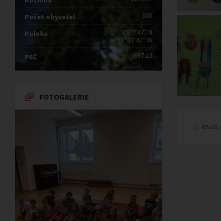
Rozloha
308
Počet obyvatel
49°7′47″ N
Poloha
17°37′42″ W
687 12
PSČ
FOTOGALERIE
06.03.