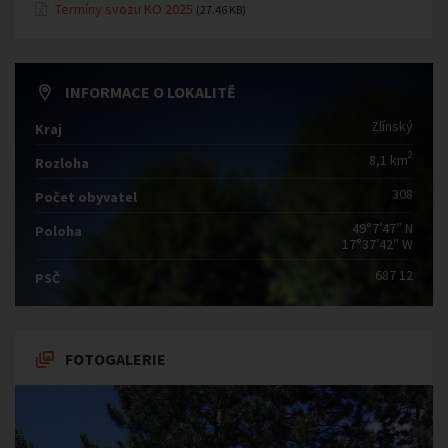
Termíny svozu KO 2025
(27.46 KB)
INFORMACE O LOKALITĚ
Zlínský
Kraj
2
8,1 km
Rozloha
308
Počet obyvatel
49°7′47″ N
Poloha
17°37′42″ W
687 12
PSČ
FOTOGALERIE