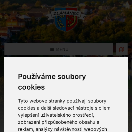
MENU
Fotogalerie
Používáme soubory
cookies
Home
Fotogalerie
Kouzelná noc v MŠ
Tyto webové stránky používají soubory
cookies a další sledovací nástroje s cílem
vylepšení uživatelského prostředí,
zobrazení přizpůsobeného obsahu a
reklam, analýzy návštěvnosti webových