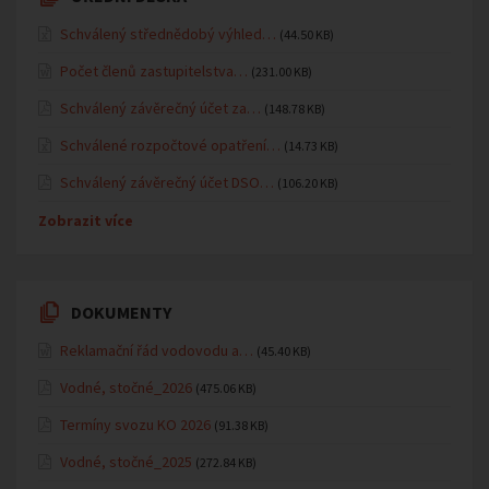
Schválený střednědobý výhled…
(44.50 KB)
Počet členů zastupitelstva…
(231.00 KB)
Schválený závěrečný účet za…
(148.78 KB)
Schválené rozpočtové opatření…
(14.73 KB)
Schválený závěrečný účet DSO…
(106.20 KB)
Zobrazit více
DOKUMENTY
Reklamační řád vodovodu a…
(45.40 KB)
Vodné, stočné_2026
(475.06 KB)
Termíny svozu KO 2026
(91.38 KB)
Vodné, stočné_2025
(272.84 KB)