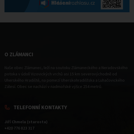
O ZLÁMANCI
Naše obec Zlámanec, leží na soutoku Zlámaneckého a Neradovského
potoka v údolí Vizovických vrchů asi 15 km severovýchodně od
Uherského Hradiště, na pomezí Uherskohradišťska a Luhačovického
Zálesí. Obec se nachází v nadmořské výšce 254 metrů.
TELEFONNÍ KONTAKTY
Jiří Chmela (starosta)
+420 776 823 317