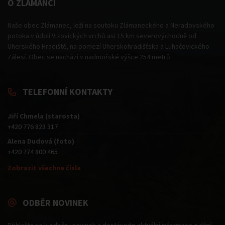
O ZLÁMANCI
Naše obec Zlámanec, leží na soutoku Zlámaneckého a Neradovského
potoka v údolí Vizovických vrchů asi 15 km severovýchodně od
Uherského Hradiště, na pomezí Uherskohradišťska a Luhačovického
Zálesí. Obec se nachází v nadmořské výšce 254 metrů.
TELEFONNÍ KONTAKTY
Jiří Chmela (starosta)
+420 776 823 317
Alena Dudová (foto)
+420 774 800 465
Zobrazit všechna čísla
ODBĚR NOVINEK