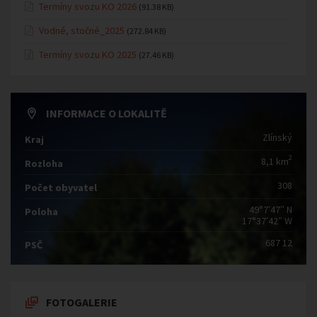
Termíny svozu KO 2026
(91.38 KB)
Vodné, stočné_2025
(272.84 KB)
Termíny svozu KO 2025
(27.46 KB)
INFORMACE O LOKALITĚ
Zlínský
Kraj
2
8,1 km
Rozloha
308
Počet obyvatel
49°7′47″ N
Poloha
17°37′42″ W
687 12
PSČ
FOTOGALERIE