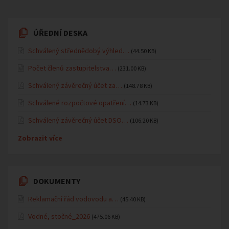
ÚŘEDNÍ DESKA
Schválený střednědobý výhled…
(44.50 KB)
Počet členů zastupitelstva…
(231.00 KB)
Schválený závěrečný účet za…
(148.78 KB)
Schválené rozpočtové opatření…
(14.73 KB)
Schválený závěrečný účet DSO…
(106.20 KB)
Zobrazit více
DOKUMENTY
Reklamační řád vodovodu a…
(45.40 KB)
Vodné, stočné_2026
(475.06 KB)