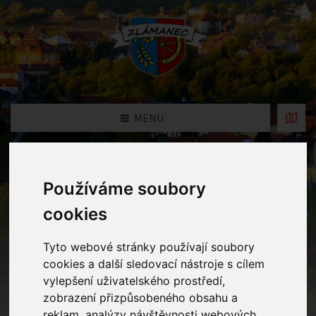
MENU
Fotogalerie
Používáme soubory
cookies
Home
Fotogalerie
Balonkový šašek
Tyto webové stránky používají soubory
cookies a další sledovací nástroje s cílem
vylepšení uživatelského prostředí,
zobrazení přizpůsobeného obsahu a
reklam, analýzy návštěvnosti webových