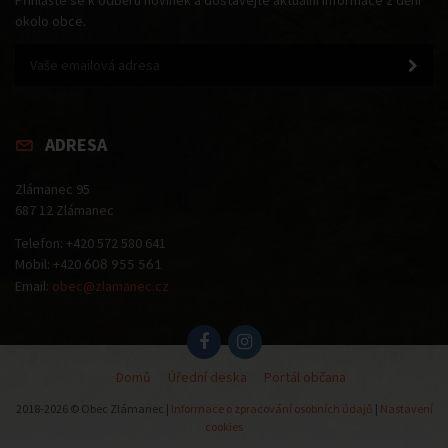
Přihlašte se k odběru novinek a dostávejte aktuální informace z dění
okolo obce.
ADRESA
Zlámanec 95
687 12 Zlámanec
Telefon: +420 572 580 641
Mobil: +420
608 955 561
Email:
obec@zlamanec.cz
Domů
Úřední deska
Portál občana
2018-2026 © Obec Zlámanec |
Informace o zpracování osobních údajů
|
Nastavení
cookies