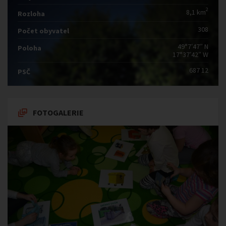
2
8,1 km
Rozloha
308
Počet obyvatel
49°7′47″ N
Poloha
17°37′42″ W
687 12
PSČ
FOTOGALERIE