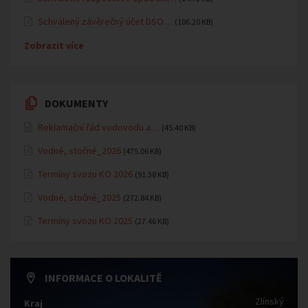
Schválený závěrečný účet DSO…
(106.20 KB)
Zobrazit více
DOKUMENTY
Reklamační řád vodovodu a…
(45.40 KB)
Vodné, stočné_2026
(475.06 KB)
Termíny svozu KO 2026
(91.38 KB)
Vodné, stočné_2025
(272.84 KB)
Termíny svozu KO 2025
(27.46 KB)
INFORMACE O LOKALITĚ
Zlínský
Kraj