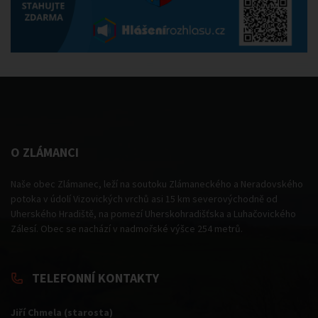
O ZLÁMANCI
Naše obec Zlámanec, leží na soutoku Zlámaneckého a Neradovského
potoka v údolí Vizovických vrchů asi 15 km severovýchodně od
Uherského Hradiště, na pomezí Uherskohradišťska a Luhačovického
Zálesí. Obec se nachází v nadmořské výšce 254 metrů.
TELEFONNÍ KONTAKTY
Jiří Chmela (starosta)