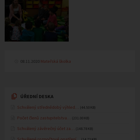
08.11.2020
Mateřská školka
ÚŘEDNÍ DESKA
Schválený střednědobý výhled…
(44.50 KB)
Počet členů zastupitelstva…
(231.00 KB)
Schválený závěrečný účet za…
(148.78 KB)
Schválené rozpočtové opatření…
(14.73 KB)