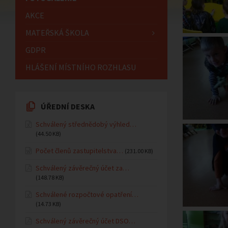
AKCE
MATEŘSKÁ ŠKOLA
GDPR
HLÁŠENÍ MÍSTNÍHO ROZHLASU
ÚŘEDNÍ DESKA
Schválený střednědobý výhled…
(44.50 KB)
Počet členů zastupitelstva…
(231.00 KB)
Schválený závěrečný účet za…
(148.78 KB)
Schválené rozpočtové opatření…
(14.73 KB)
Schválený závěrečný účet DSO…