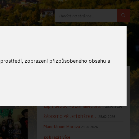
o prostředí, zobrazení přizpůsobeného obsahu a
OZNÁMENÍ
Uzavření MŠ v době letních…
16.06.2026
Výsledky přijímacího řízení k…
23.03.2026
Zápis dětí do MŠ Zlámanec pro…
25.02.2026
ŽÁDOST O PŘIJETÍ DÍTĚTE K…
25.02.2026
Planetárium Morava
23.02.2026
Zobrazit více