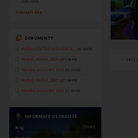
(106.20 KB)
Zobrazit více
DOKUMENTY
Reklamační řád vodovodu a…
(45.40 KB)
Vodné, stočné_2026
14.11.
(475.06 KB)
Termíny svozu KO 2026
(91.38 KB)
Vodné, stočné_2025
(272.84 KB)
Termíny svozu KO 2025
(27.46 KB)
INFORMACE O LOKALITĚ
Zlínský
Kraj
2
8,1 km