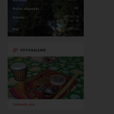
Rozloha
308
Počet obyvatel
49°7′47″ N
Poloha
17°37′42″ W
687 12
PSČ
FOTOGALERIE
Zobrazit více