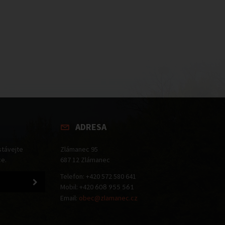
ADRESA
stávejte
Zlámanec 95
ce.
687 12 Zlámanec
Telefon: +420 572 580 641
Mobil: +420
608 955 561
Email:
obec@zlamanec.cz