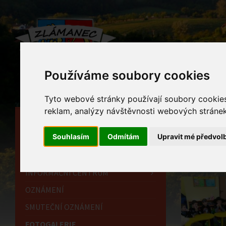
Používáme soubory cookies
Tyto webové stránky používají soubory cookies 
reklam, analýzy návštěvnosti webových stránek 
HLAVNÍ STRÁNKA
Foto
Souhlasím
Odmítám
Upravit mé předvol
OBECNÍ ÚŘAD
Home
HISTORIE
INFORMAČNÍ CENTRUM
OZNÁMENÍ
SMUTEČNÍ OZNÁMENÍ
FOTOGALERIE