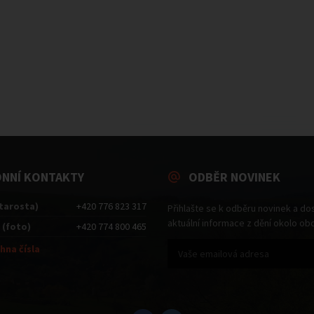
ONNÍ KONTAKTY
ODBĚR NOVINEK
starosta)
+420 776 823 317
Přihlašte se k odběru novinek a do
aktuální informace z dění okolo ob
 (foto)
+420 774 800 465
hna čísla