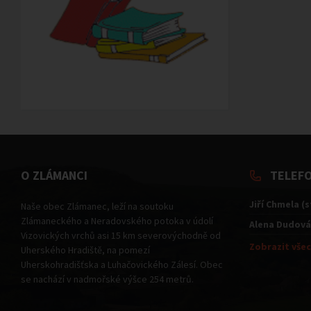
O ZLÁMANCI
TELEF
Jiří Chmela (
Naše obec Zlámanec, leží na soutoku
Zlámaneckého a Neradovského potoka v údolí
Alena Dudová
Vizovických vrchů asi 15 km severovýchodně od
Zobrazit všec
Uherského Hradiště, na pomezí
Uherskohradišťska a Luhačovického Zálesí. Obec
se nachází v nadmořské výšce 254 metrů.