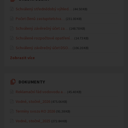
Schválený střednědobý výhled…
(44.50 KB)
Počet členů zastupitelstva…
(231.00 KB)
Schválený závěrečný účet za…
(148.78 KB)
Schválené rozpočtové opatření…
(14.73 KB)
Schválený závěrečný účet DSO…
(106.20 KB)
Zobrazit více
DOKUMENTY
Reklamační řád vodovodu a…
(45.40 KB)
Vodné, stočné_2026
(475.06 KB)
Termíny svozu KO 2026
(91.38 KB)
Vodné, stočné_2025
(272.84 KB)