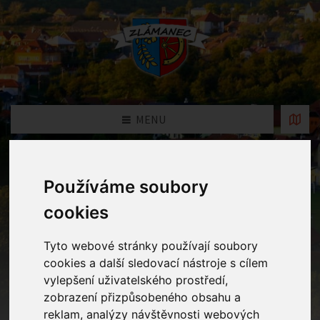
MENU
Fotogalerie
Používáme soubory
cookies
Home
Fotogalerie
Rozsvícení vánočního stromku
Tyto webové stránky používají soubory
cookies a další sledovací nástroje s cílem
vylepšení uživatelského prostředí,
zobrazení přizpůsobeného obsahu a
reklam, analýzy návštěvnosti webových