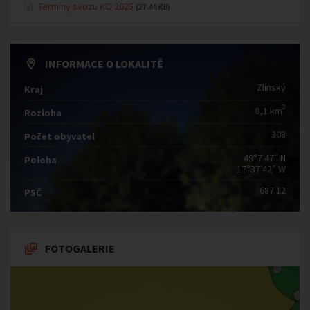
Termíny svozu KO 2025
(27.46 KB)
INFORMACE O LOKALITĚ
Zlínský
Kraj
2
8,1 km
Rozloha
308
Počet obyvatel
49°7′47″ N
Poloha
17°37′42″ W
687 12
PSČ
FOTOGALERIE