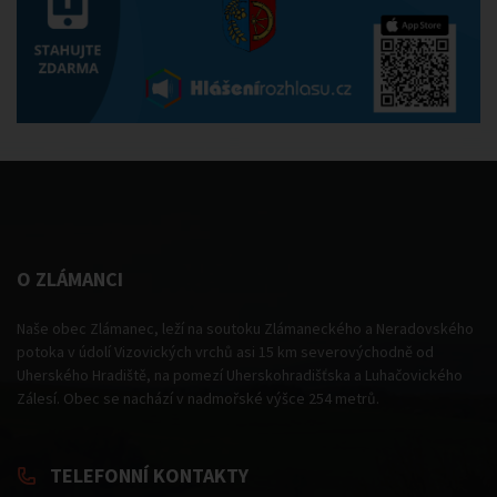
O ZLÁMANCI
Naše obec Zlámanec, leží na soutoku Zlámaneckého a Neradovského
potoka v údolí Vizovických vrchů asi 15 km severovýchodně od
Uherského Hradiště, na pomezí Uherskohradišťska a Luhačovického
Zálesí. Obec se nachází v nadmořské výšce 254 metrů.
TELEFONNÍ KONTAKTY