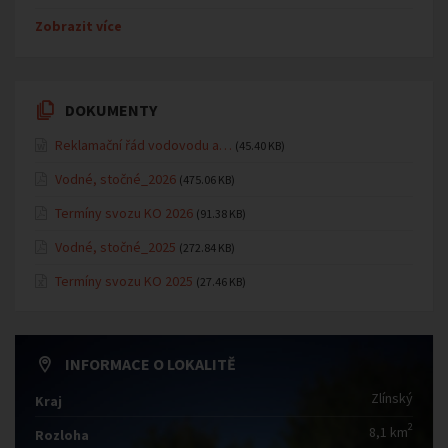
Zobrazit více
DOKUMENTY
Reklamační řád vodovodu a…
(45.40 KB)
Vodné, stočné_2026
(475.06 KB)
Termíny svozu KO 2026
(91.38 KB)
Vodné, stočné_2025
(272.84 KB)
Termíny svozu KO 2025
(27.46 KB)
INFORMACE O LOKALITĚ
Zlínský
Kraj
2
8,1 km
Rozloha