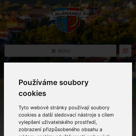
MENU
Fotogalerie
Používáme soubory
Home
Fotogalerie
Zlínské Divadlo z Truhlice nás
cookies
dopoledne pobavilo svým krásným vystoupením "Truhlík a
Truhlička - skřítek Zubykaz".
Tyto webové stránky používají soubory
cookies a další sledovací nástroje s cílem
vylepšení uživatelského prostředí,
zobrazení přizpůsobeného obsahu a