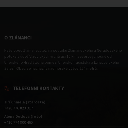
O ZLÁMANCI
Naše obec Zlámanec, leží na soutoku Zlámaneckého a Neradovského
potoka v údolí Vizovických vrchů asi 15 km severovýchodně od
Uherského Hradiště, na pomezí Uherskohradišťska a Luhačovického
Zálesí. Obec se nachází v nadmořské výšce 254 metrů.
TELEFONNÍ KONTAKTY
Jiří Chmela (starosta)
+420 776 823 317
Alena Dudová (foto)
+420 774 800 465