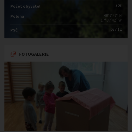
308
Počet obyvatel
49°7′47″ N
Poloha
17°37′42″ W
687 12
PSČ
FOTOGALERIE