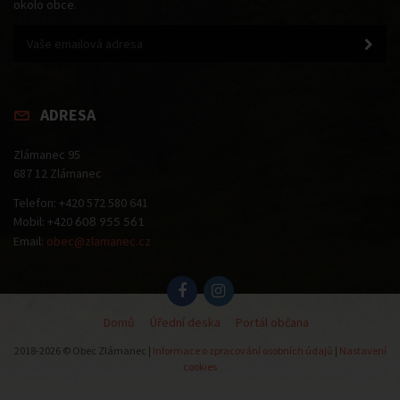
okolo obce.
ADRESA
Zlámanec 95
687 12 Zlámanec
Telefon: +420 572 580 641
Mobil: +420
608 955 561
Email:
obec@zlamanec.cz
Domů
Úřední deska
Portál občana
2018-2026 © Obec Zlámanec |
Informace o zpracování osobních údajů
|
Nastavení
cookies