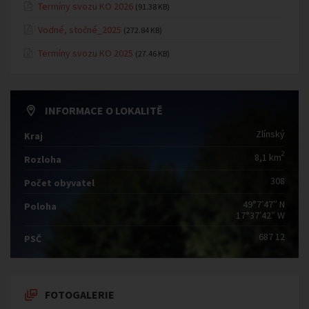
Termíny svozu KO 2026
(91.38 KB)
Vodné, stočné_2025
(272.84 KB)
Termíny svozu KO 2025
(27.46 KB)
INFORMACE O LOKALITĚ
Zlínský
Kraj
2
8,1 km
Rozloha
308
Počet obyvatel
49°7′47″ N
Poloha
17°37′42″ W
687 12
PSČ
FOTOGALERIE