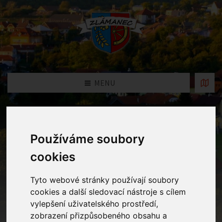
MENU
Fotogalerie
Používáme soubory
Home
Fotogalerie
Dušičkový čas
cookies
Tyto webové stránky používají soubory
cookies a další sledovací nástroje s cílem
vylepšení uživatelského prostředí,
zobrazení přizpůsobeného obsahu a