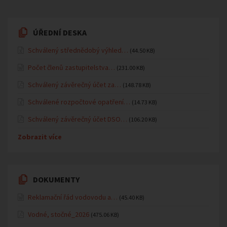
ÚŘEDNÍ DESKA
Schválený střednědobý výhled…
(44.50 KB)
Počet členů zastupitelstva…
(231.00 KB)
Schválený závěrečný účet za…
(148.78 KB)
Schválené rozpočtové opatření…
(14.73 KB)
Schválený závěrečný účet DSO…
(106.20 KB)
Zobrazit více
DOKUMENTY
Reklamační řád vodovodu a…
(45.40 KB)
Vodné, stočné_2026
(475.06 KB)