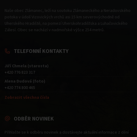
Naše obec Zlámanec, leží na soutoku Zlámaneckého a Neradovského
potoka v údolí Vizovických vrchů asi 15 km severovýchodně od
Uherského Hradiště, na pomezí Uherskohradišťska a Luhačovického
Zálesí. Obec se nachází v nadmořské výšce 254 metrů.
TELEFONNÍ KONTAKTY
Jiří Chmela (starosta)
+420 776 823 317
Alena Dudová (foto)
+420 774 800 465
Zobrazit všechna čísla
ODBĚR NOVINEK
Přihlašte se k odběru novinek a dostávejte aktuální informace z dění