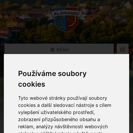
MENU
Používáme soubory
Fotogalerie
cookies
Home
Fotogalerie
Troška doprovodného cvičení s
popletenou pohádkou nás čekalo v Knihovně B. B. Buchlovana v
Tyto webové stránky používají soubory
Uherském Hradišti.
cookies a další sledovací nástroje s cílem
vylepšení uživatelského prostředí,
zobrazení přizpůsobeného obsahu a
reklam, analýzy návštěvnosti webových