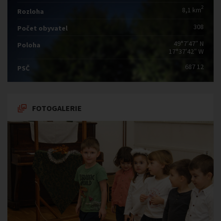
2
8,1 km
Rozloha
308
Počet obyvatel
49°7′47″ N
Poloha
17°37′42″ W
687 12
PSČ
FOTOGALERIE