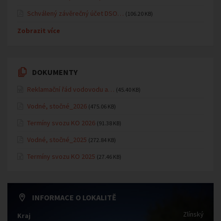
Schválený závěrečný účet DSO…
(106.20 KB)
Zobrazit více
DOKUMENTY
Reklamační řád vodovodu a…
(45.40 KB)
Vodné, stočné_2026
(475.06 KB)
Termíny svozu KO 2026
(91.38 KB)
Vodné, stočné_2025
(272.84 KB)
Termíny svozu KO 2025
(27.46 KB)
INFORMACE O LOKALITĚ
Zlínský
Kraj