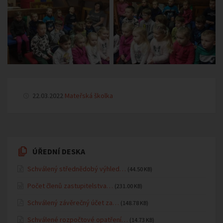
22.03.2022
Mateřská školka
ÚŘEDNÍ DESKA
Schválený střednědobý výhled…
(44.50 KB)
Počet členů zastupitelstva…
(231.00 KB)
Schválený závěrečný účet za…
(148.78 KB)
Schválené rozpočtové opatření…
(14.73 KB)