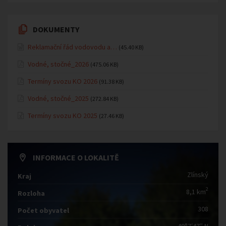
DOKUMENTY
Reklamační řád vodovodu a…
(45.40 KB)
Vodné, stočné_2026
(475.06 KB)
Termíny svozu KO 2026
(91.38 KB)
Vodné, stočné_2025
(272.84 KB)
Termíny svozu KO 2025
(27.46 KB)
INFORMACE O LOKALITĚ
Zlínský
Kraj
2
8,1 km
Rozloha
308
Počet obyvatel