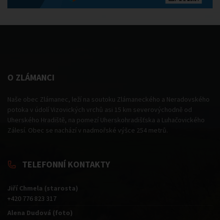
O ZLÁMANCI
Naše obec Zlámanec, leží na soutoku Zlámaneckého a Neradovského
potoka v údolí Vizovických vrchů asi 15 km severovýchodně od
Uherského Hradiště, na pomezí Uherskohradišťska a Luhačovického
Zálesí. Obec se nachází v nadmořské výšce 254 metrů.
TELEFONNÍ KONTAKTY
Jiří Chmela (starosta)
+420 776 823 317
Alena Dudová (foto)