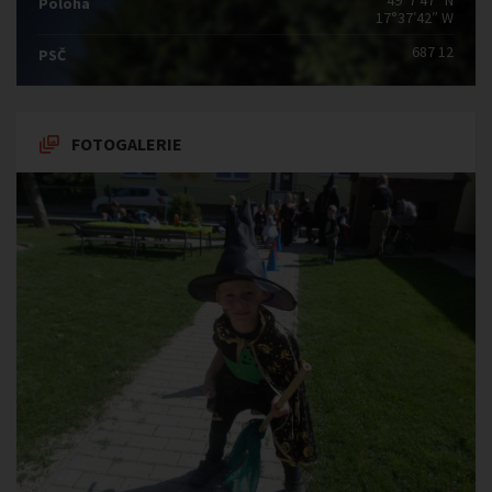
49°7′47″ N
Poloha
17°37′42″ W
687 12
PSČ
FOTOGALERIE