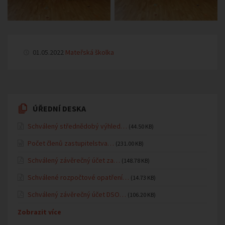
01.05.2022
Mateřská školka
ÚŘEDNÍ DESKA
Schválený střednědobý výhled…
(44.50 KB)
Počet členů zastupitelstva…
(231.00 KB)
Schválený závěrečný účet za…
(148.78 KB)
Schválené rozpočtové opatření…
(14.73 KB)
Schválený závěrečný účet DSO…
(106.20 KB)
Zobrazit více