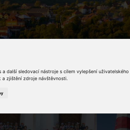
galerie
a další sledovací nástroje s cílem vylepšení uživatelskéh
a zjištění zdroje návštěvnosti.
Fotogalerie
Jede, jede mašinka, jmenuje se Steelinka, jede, jede do dáli, 
dostaly. Věřte, že to byl krásně prožitý den.
by