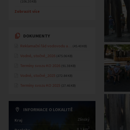
(106.20 KB)
Zobrazit více
DOKUMENTY
Reklamační řád vodovodu a…
(45.40 KB)
Vodné, stočné_2026
(475.06 KB)
Termíny svozu KO 2026
(91.38 KB)
Vodné, stočné_2025
(272.84 KB)
Termíny svozu KO 2025
(27.46 KB)
INFORMACE O LOKALITĚ
Zlínský
Kraj
2
8,1 km