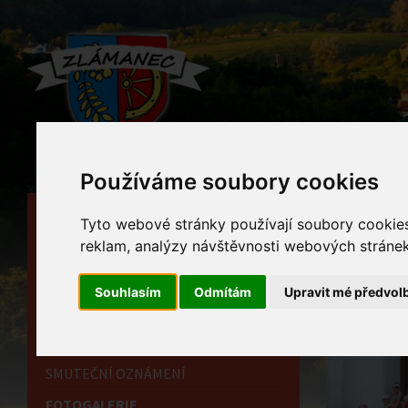
Používáme soubory cookies
HLAVNÍ STRÁNKA
Foto
Tyto webové stránky používají soubory cookies 
reklam, analýzy návštěvnosti webových stránek 
OBECNÍ ÚŘAD
Home
HISTORIE
za odměnu 
Souhlasím
Odmítám
Upravit mé předvol
INFORMAČNÍ CENTRUM
OZNÁMENÍ
SMUTEČNÍ OZNÁMENÍ
FOTOGALERIE