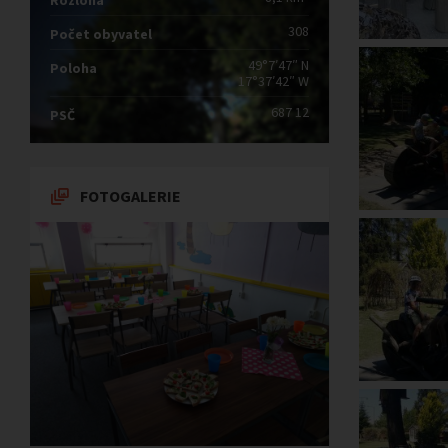
Rozloha
308
Počet obyvatel
49°7′47″ N
Poloha
17°37′42″ W
687 12
PSČ
FOTOGALERIE