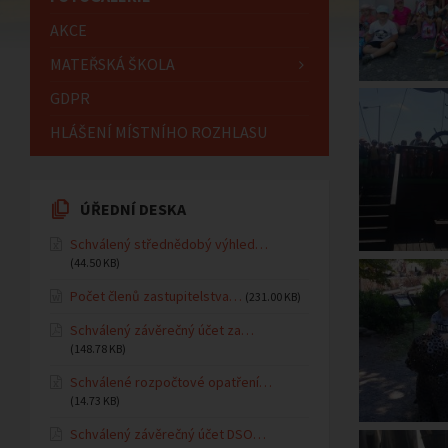
AKCE
MATEŘSKÁ ŠKOLA
GDPR
HLÁŠENÍ MÍSTNÍHO ROZHLASU
ÚŘEDNÍ DESKA
Schválený střednědobý výhled…
(44.50 KB)
Počet členů zastupitelstva…
(231.00 KB)
Schválený závěrečný účet za…
(148.78 KB)
Schválené rozpočtové opatření…
(14.73 KB)
Schválený závěrečný účet DSO…