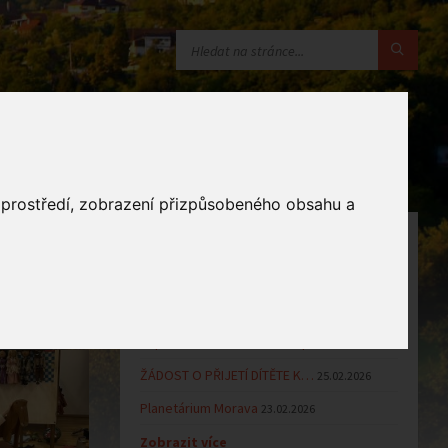
o prostředí, zobrazení přizpůsobeného obsahu a
OZNÁMENÍ
Uzavření MŠ v době letních…
16.06.2026
aja.
Výsledky přijímacího řízení k…
23.03.2026
Zápis dětí do MŠ Zlámanec pro…
25.02.2026
ŽÁDOST O PŘIJETÍ DÍTĚTE K…
25.02.2026
Planetárium Morava
23.02.2026
Zobrazit více