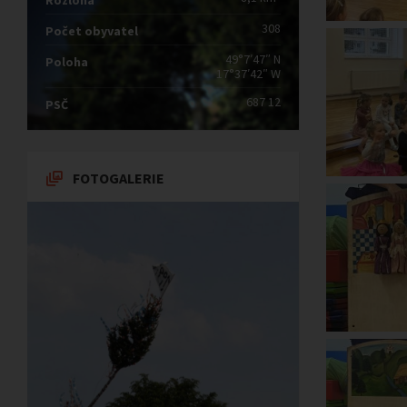
Rozloha
308
Počet obyvatel
49°7′47″ N
Poloha
17°37′42″ W
687 12
PSČ
FOTOGALERIE