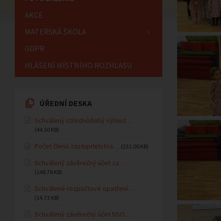
AKCE
MATEŘSKÁ ŠKOLA
GDPR
HLÁŠENÍ MÍSTNÍHO ROZHLASU
ÚŘEDNÍ DESKA
Schválený střednědobý výhled…
(44.50 KB)
Počet členů zastupitelstva…
(231.00 KB)
Schválený závěrečný účet za…
(148.78 KB)
Schválené rozpočtové opatření…
(14.73 KB)
Schválený závěrečný účet DSO…