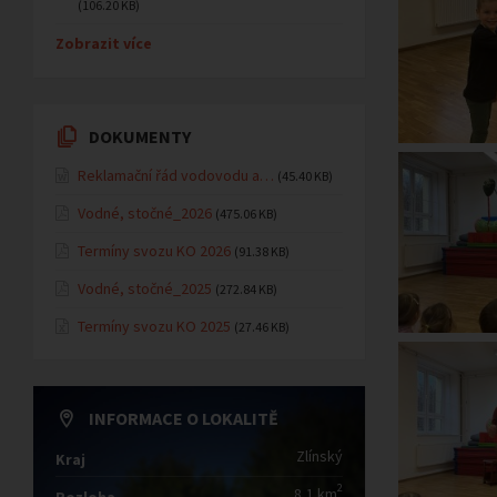
(106.20 KB)
Zobrazit více
DOKUMENTY
Reklamační řád vodovodu a…
(45.40 KB)
Vodné, stočné_2026
(475.06 KB)
Termíny svozu KO 2026
(91.38 KB)
Vodné, stočné_2025
(272.84 KB)
Termíny svozu KO 2025
(27.46 KB)
INFORMACE O LOKALITĚ
Zlínský
Kraj
2
8,1 km