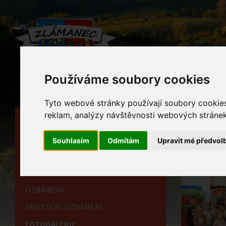
Používáme soubory cookies
Tyto webové stránky používají soubory cookies 
reklam, analýzy návštěvnosti webových stránek 
HLAVNÍ STRÁNKA
Foto
OBECNÍ ÚŘAD
Souhlasím
Odmítám
Upravit mé předvol
Home
HISTORIE
INFORMAČNÍ CENTRUM
OZNÁMENÍ
SMUTEČNÍ OZNÁMENÍ
FOTOGALERIE