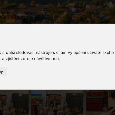
a další sledovací nástroje s cílem vylepšení uživatelskéh
a zjištění zdroje návštěvnosti.
galerie
by
Fotogalerie
Vypravěč pohádek pan Taraba se svým vystoupením Princ Baj