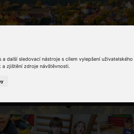
a další sledovací nástroje s cílem vylepšení uživatelskéh
a zjištění zdroje návštěvnosti.
galerie
by
Fotogalerie
Už vím, co je pilíř, ale i jak se stavěl Karlův most. Pozitivním
 myšlení i prostorovému vnímání nám dopomohla Malá technická univerzita.
í" bylo odměnou!