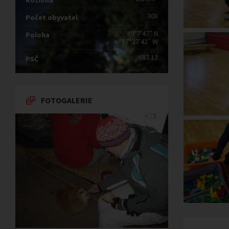
Rozloha
308
Počet obyvatel
49°7′47″ N
Poloha
17°37′42″ W
687 12
PSČ
FOTOGALERIE