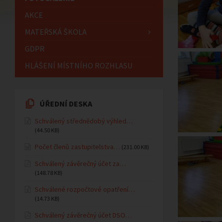
AKCE
MATEŘSKÁ ŠKOLA
GDPR
HLÁŠENÍ MÍSTNÍHO ROZHLASU
ÚŘEDNÍ DESKA
Schválený střednědobý výhled…
(44.50 KB)
Počet členů zastupitelstva…
(231.00 KB)
Schválený závěrečný účet za…
(148.78 KB)
Schválené rozpočtové opatření…
(14.73 KB)
Schválený závěrečný účet DSO…