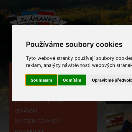
Používáme soubory cookies
Tyto webové stránky používají soubory cookies 
reklam, analýzy návštěvnosti webových stránek 
HLAVNÍ STRÁNKA
Foto
Souhlasím
Odmítám
Upravit mé předvol
OBECNÍ ÚŘAD
Home
HISTORIE
logickému
"osvědčen
INFORMAČNÍ CENTRUM
OZNÁMENÍ
SMUTEČNÍ OZNÁMENÍ
FOTOGALERIE