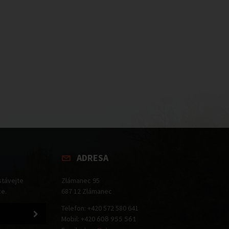
ADRESA
stávejte
Zlámanec 95
ce.
687 12 Zlámanec
Telefon: +420 572 580 641
Mobil: +420
608 955 561