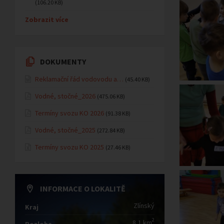
(106.20 KB)
Zobrazit více
DOKUMENTY
Reklamační řád vodovodu a…
(45.40 KB)
Vodné, stočné_2026
(475.06 KB)
Termíny svozu KO 2026
(91.38 KB)
Vodné, stočné_2025
(272.84 KB)
Termíny svozu KO 2025
(27.46 KB)
INFORMACE O LOKALITĚ
Zlínský
Kraj
2
8,1 km