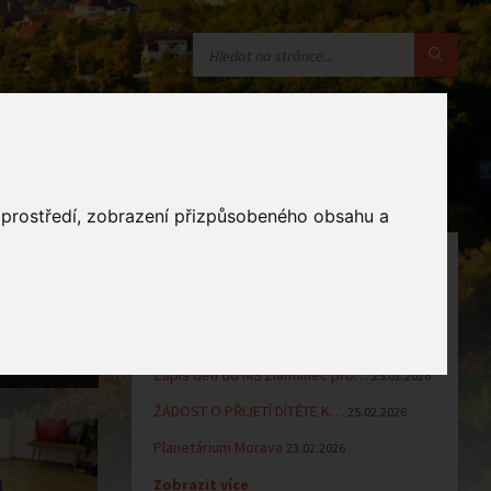
o prostředí, zobrazení přizpůsobeného obsahu a
OZNÁMENÍ
Uzavření MŠ v době letních…
16.06.2026
 vztahem k
Výsledky přijímacího řízení k…
23.03.2026
 A
Zápis dětí do MŠ Zlámanec pro…
25.02.2026
ŽÁDOST O PŘIJETÍ DÍTĚTE K…
25.02.2026
Planetárium Morava
23.02.2026
Zobrazit více