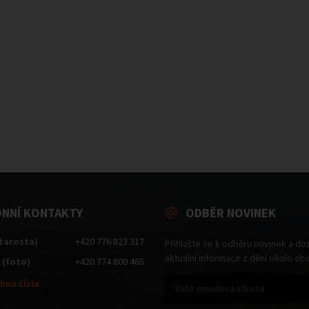
ONNÍ KONTAKTY
ODBĚR NOVINEK
starosta)
+420 776 823 317
Přihlašte se k odběru novinek a do
aktuální informace z dění okolo ob
 (foto)
+420 774 800 465
hna čísla