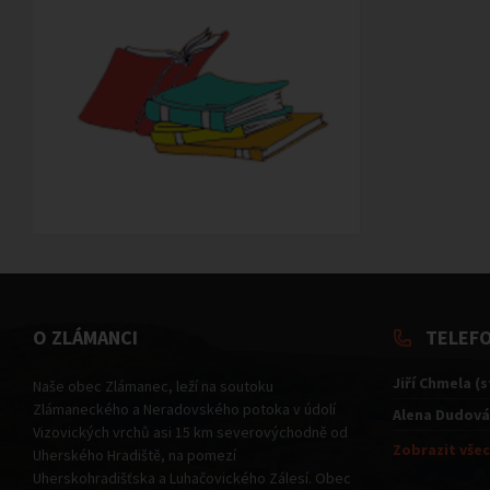
O ZLÁMANCI
TELEF
Jiří Chmela (
Naše obec Zlámanec, leží na soutoku
Zlámaneckého a Neradovského potoka v údolí
Alena Dudová
Vizovických vrchů asi 15 km severovýchodně od
Zobrazit všec
Uherského Hradiště, na pomezí
Uherskohradišťska a Luhačovického Zálesí. Obec