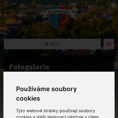
MENU
Fotogalerie
Home
Fotogalerie
A pořád se nemůžeme školičky nabažit.
Ale teď už opravdu, zvonec a školnímu roku 2022-23 je konec!
Používáme soubory
cookies
Tyto webové stránky používají soubory
cookies a další sledovací nástroje s cílem