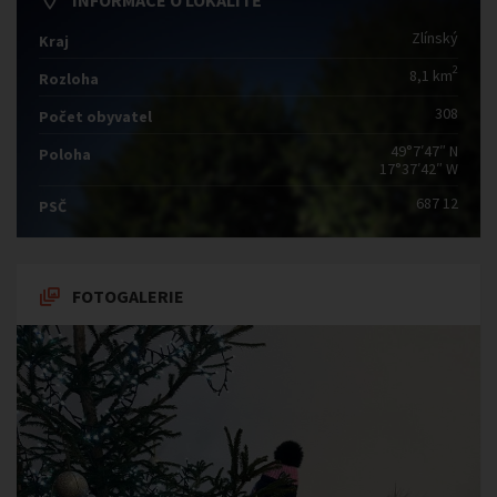
INFORMACE O LOKALITĚ
Zlínský
Kraj
2
8,1 km
Rozloha
308
Počet obyvatel
49°7′47″ N
Poloha
17°37′42″ W
687 12
PSČ
FOTOGALERIE