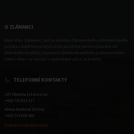
O ZLÁMANCI
Naše obec Zlámanec, leží na soutoku Zlámaneckého a Neradovského
potoka v údolí Vizovických vrchů asi 15 km severovýchodně od
Uherského Hradiště, na pomezí Uherskohradišťska a Luhačovického
Zálesí. Obec se nachází v nadmořské výšce 254 metrů.
TELEFONNÍ KONTAKTY
Jiří Chmela (starosta)
+420 776 823 317
Alena Dudová (foto)
+420 774 800 465
Zobrazit všechna čísla