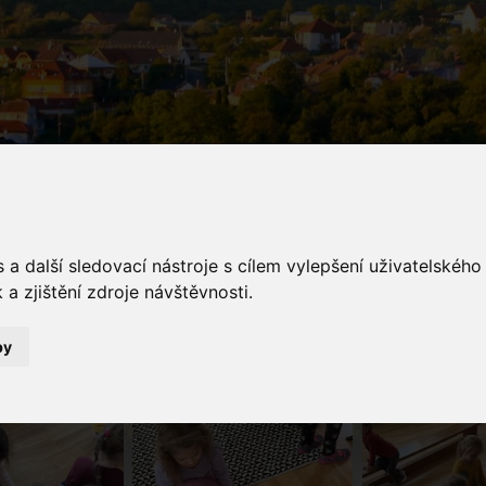
a další sledovací nástroje s cílem vylepšení uživatelskéh
galerie
a zjištění zdroje návštěvnosti.
Fotogalerie
Muzikoterapie - Houpy hou, houpy hou, letí skřítek oblohou.
by
u: "Pst!", máme ho tu za chviličku.