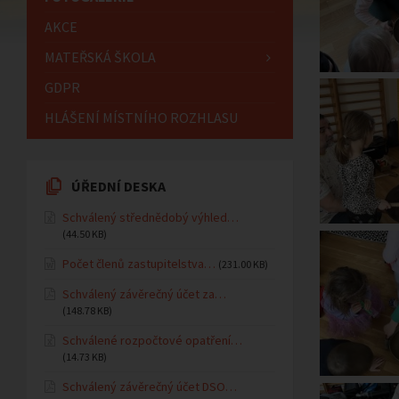
AKCE
MATEŘSKÁ ŠKOLA
GDPR
HLÁŠENÍ MÍSTNÍHO ROZHLASU
ÚŘEDNÍ DESKA
Schválený střednědobý výhled…
(44.50 KB)
Počet členů zastupitelstva…
(231.00 KB)
Schválený závěrečný účet za…
(148.78 KB)
Schválené rozpočtové opatření…
(14.73 KB)
Schválený závěrečný účet DSO…