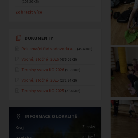
(106.20 KB)
Zobrazit více
DOKUMENTY
Reklamační řád vodovodu a…
(45.40 KB)
Vodné, stočné_2026
(475.06 KB)
Termíny svozu KO 2026
(91.38 KB)
Vodné, stočné_2025
(272.84 KB)
Termíny svozu KO 2025
(27.46 KB)
INFORMACE O LOKALITĚ
Zlínský
Kraj
2
8,1 km