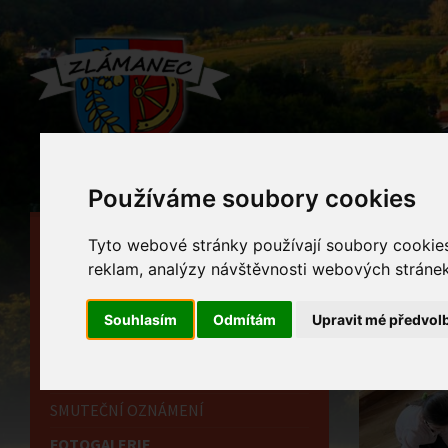
Používáme soubory cookies
HLAVNÍ STRÁNKA
Tyto webové stránky používají soubory cookies 
Foto
reklam, analýzy návštěvnosti webových stránek 
OBECNÍ ÚŘAD
Home
HISTORIE
Souhlasím
Odmítám
Upravit mé předvol
ke Sluníčk
INFORMAČNÍ CENTRUM
OZNÁMENÍ
SMUTEČNÍ OZNÁMENÍ
FOTOGALERIE