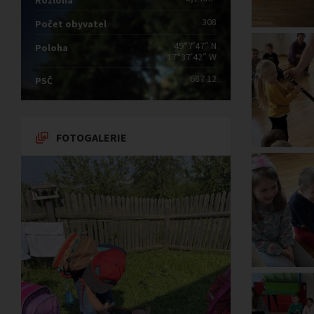
Rozloha
308
Počet obyvatel
49°7′47″ N
Poloha
17°37′42″ W
687 12
PSČ
FOTOGALERIE