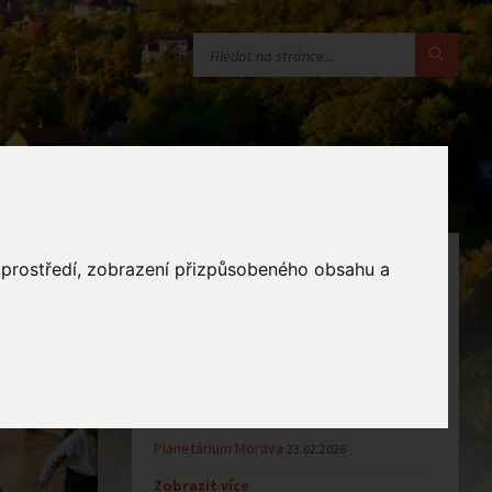
OZNÁMENÍ
o prostředí, zobrazení přizpůsobeného obsahu a
Uzavření MŠ v době letních…
16.06.2026
 Od Měsíce
Výsledky přijímacího řízení k…
23.03.2026
Zápis dětí do MŠ Zlámanec pro…
25.02.2026
ŽÁDOST O PŘIJETÍ DÍTĚTE K…
25.02.2026
Planetárium Morava
23.02.2026
Zobrazit více