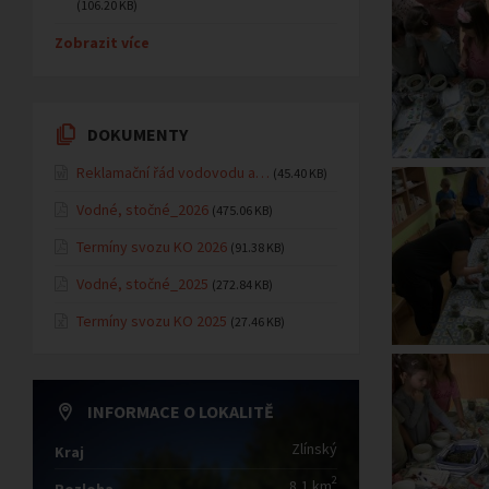
(106.20 KB)
Zobrazit více
DOKUMENTY
Reklamační řád vodovodu a…
(45.40 KB)
Vodné, stočné_2026
(475.06 KB)
Termíny svozu KO 2026
(91.38 KB)
Vodné, stočné_2025
(272.84 KB)
Termíny svozu KO 2025
(27.46 KB)
INFORMACE O LOKALITĚ
Zlínský
Kraj
2
8,1 km