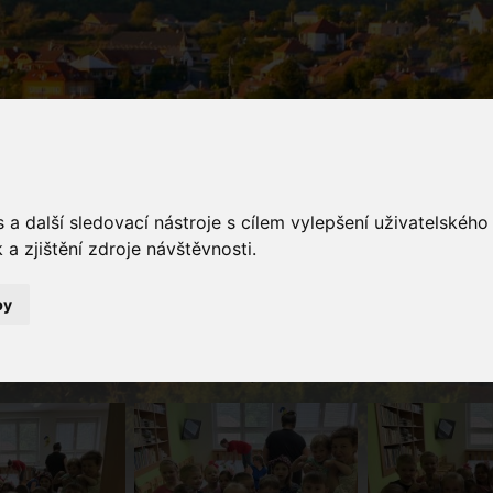
a další sledovací nástroje s cílem vylepšení uživatelskéh
a zjištění zdroje návštěvnosti.
galerie
by
Fotogalerie
Úžasný výukový program o bylinách a rostlinách, který si děti 
inové.