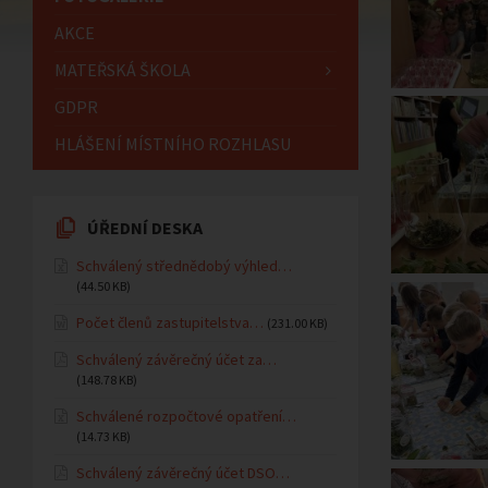
AKCE
MATEŘSKÁ ŠKOLA
GDPR
HLÁŠENÍ MÍSTNÍHO ROZHLASU
ÚŘEDNÍ DESKA
Schválený střednědobý výhled…
(44.50 KB)
Počet členů zastupitelstva…
(231.00 KB)
Schválený závěrečný účet za…
(148.78 KB)
Schválené rozpočtové opatření…
(14.73 KB)
Schválený závěrečný účet DSO…