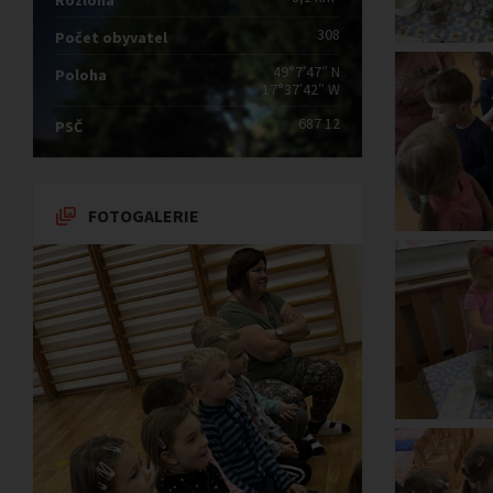
Rozloha
308
Počet obyvatel
49°7′47″ N
Poloha
17°37′42″ W
687 12
PSČ
FOTOGALERIE