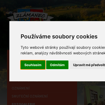
Používáme soubory cookies
Tyto webové stránky používají soubory cookies 
reklam, analýzy návštěvnosti webových stránek 
HLAVNÍ STRÁNKA
Foto
OBECNÍ ÚŘAD
Souhlasím
Odmítám
Upravit mé předvol
Home
HISTORIE
paní Krov
INFORMAČNÍ CENTRUM
OZNÁMENÍ
SMUTEČNÍ OZNÁMENÍ
FOTOGALERIE