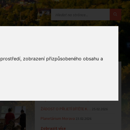
o prostředí, zobrazení přizpůsobeného obsahu a
OZNÁMENÍ
Uzavření MŠ v době letních…
16.06.2026
užily, od
Výsledky přijímacího řízení k…
23.03.2026
Zápis dětí do MŠ Zlámanec pro…
25.02.2026
ŽÁDOST O PŘIJETÍ DÍTĚTE K…
25.02.2026
Planetárium Morava
23.02.2026
Zobrazit více