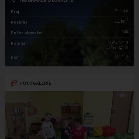
INFORMACE O LOKALITĚ
Zlínský
Kraj
2
8,1 km
Rozloha
308
Počet obyvatel
49°7′47″ N
Poloha
17°37′42″ W
687 12
PSČ
FOTOGALERIE