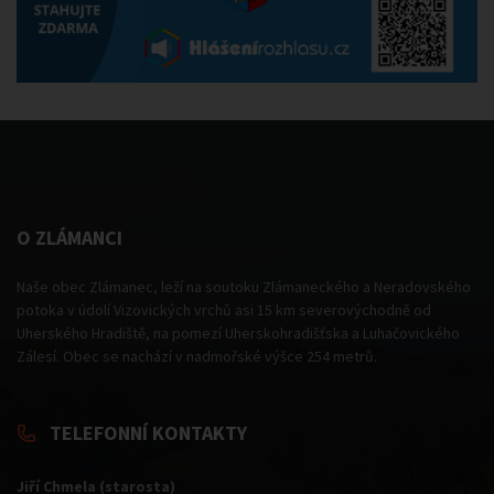
O ZLÁMANCI
Naše obec Zlámanec, leží na soutoku Zlámaneckého a Neradovského
potoka v údolí Vizovických vrchů asi 15 km severovýchodně od
Uherského Hradiště, na pomezí Uherskohradišťska a Luhačovického
Zálesí. Obec se nachází v nadmořské výšce 254 metrů.
TELEFONNÍ KONTAKTY
Jiří Chmela (starosta)