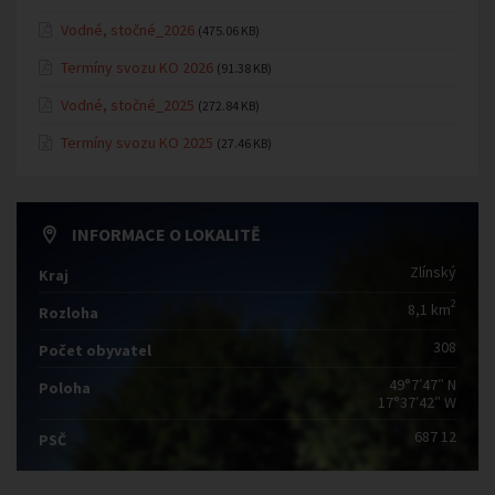
Vodné, stočné_2026
(475.06 KB)
Termíny svozu KO 2026
(91.38 KB)
Vodné, stočné_2025
(272.84 KB)
Termíny svozu KO 2025
(27.46 KB)
INFORMACE O LOKALITĚ
Zlínský
Kraj
2
8,1 km
Rozloha
308
Počet obyvatel
49°7′47″ N
Poloha
17°37′42″ W
687 12
PSČ