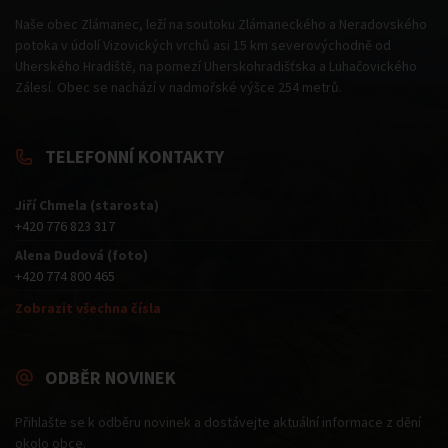
Naše obec Zlámanec, leží na soutoku Zlámaneckého a Neradovského
potoka v údolí Vizovických vrchů asi 15 km severovýchodně od
Uherského Hradiště, na pomezí Uherskohradišťska a Luhačovického
Zálesí. Obec se nachází v nadmořské výšce 254 metrů.
TELEFONNÍ KONTAKTY
Jiří Chmela (starosta)
+420 776 823 317
Alena Dudová (foto)
+420 774 800 465
Zobrazit všechna čísla
ODBĚR NOVINEK
Přihlašte se k odběru novinek a dostávejte aktuální informace z dění
okolo obce.