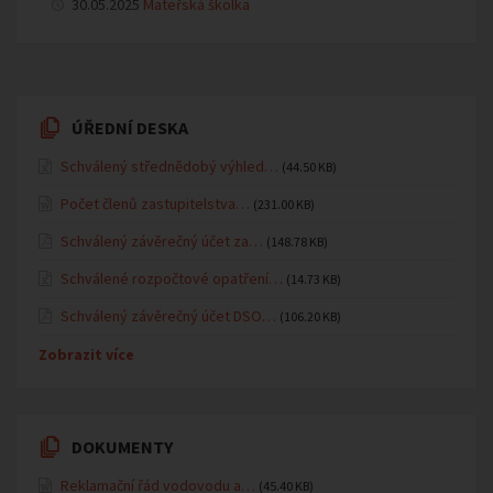
30.05.2025
Mateřská školka
ÚŘEDNÍ DESKA
Schválený střednědobý výhled…
(44.50 KB)
Počet členů zastupitelstva…
(231.00 KB)
Schválený závěrečný účet za…
(148.78 KB)
Schválené rozpočtové opatření…
(14.73 KB)
Schválený závěrečný účet DSO…
(106.20 KB)
Zobrazit více
DOKUMENTY
Reklamační řád vodovodu a…
(45.40 KB)