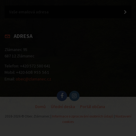
ADRESA
Zlámanec 95
687 12 Zlámanec
Telefon: +420 572 580 641
Mobil: +420
608 955 561
Email:
obec@zlamanec.cz
Domů
Úřední deska
Portál občana
2018-2026 © Obec Zlámanec |
Informace o zpracování osobních údajů
|
Nastavení
cookies