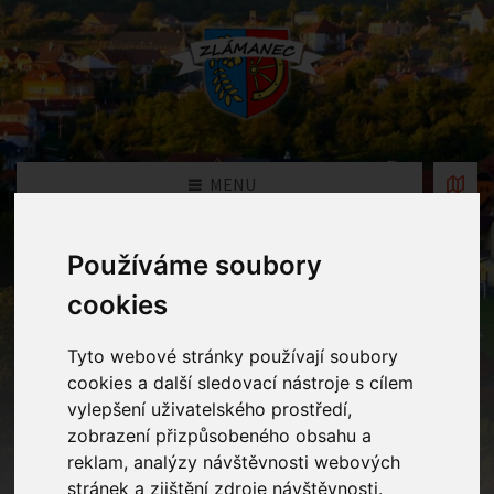
MENU
Používáme soubory
Fotogalerie
cookies
Home
Fotogalerie
Vůně jara ve větvích: Kouzlo sbírání
bezu
Tyto webové stránky používají soubory
cookies a další sledovací nástroje s cílem
vylepšení uživatelského prostředí,
zobrazení přizpůsobeného obsahu a
reklam, analýzy návštěvnosti webových
stránek a zjištění zdroje návštěvnosti.