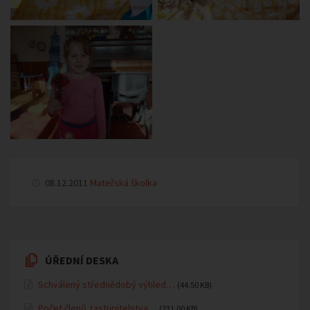
08.12.2011
Mateřská školka
ÚŘEDNÍ DESKA
Schválený střednědobý výhled…
(44.50 KB)
Počet členů zastupitelstva…
(231.00 KB)