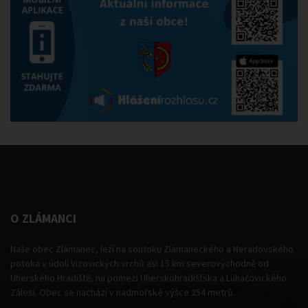
O ZLÁMANCI
Naše obec Zlámanec, leží na soutoku Zlámaneckého a Neradovského
potoka v údolí Vizovických vrchů asi 15 km severovýchodně od
Uherského Hradiště, na pomezí Uherskohradišťska a Luhačovického
Zálesí. Obec se nachází v nadmořské výšce 254 metrů.