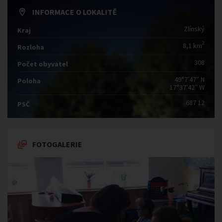
INFORMACE O LOKALITĚ
Zlínský
Kraj
2
8,1 km
Rozloha
308
Počet obyvatel
49°7′47″ N
Poloha
17°37′42″ W
687 12
PSČ
FOTOGALERIE