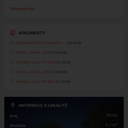
Zobrazit více
DOKUMENTY
Reklamační řád vodovodu a…
(45.40 KB)
Vodné, stočné_2026
(475.06 KB)
Termíny svozu KO 2026
(91.38 KB)
Vodné, stočné_2025
(272.84 KB)
Termíny svozu KO 2025
(27.46 KB)
INFORMACE O LOKALITĚ
Zlínský
Kraj
2
8,1 km
Rozloha