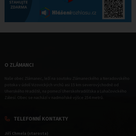
O ZLÁMANCI
Naše obec Zlámanec, leží na soutoku Zlámaneckého a Neradovského
potoka v údolí Vizovických vrchů asi 15 km severovýchodně od
Uherského Hradiště, na pomezí Uherskohradišťska a Luhačovického
Zálesí. Obec se nachází v nadmořské výšce 254 metrů.
TELEFONNÍ KONTAKTY
Jiří Chmela (starosta)