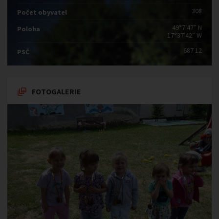
308
Počet obyvatel
49°7′47″ N
Poloha
17°37′42″ W
687 12
PSČ
FOTOGALERIE