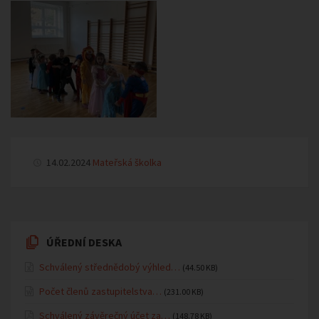
14.02.2024
Mateřská školka
ÚŘEDNÍ DESKA
Schválený střednědobý výhled…
(44.50 KB)
Počet členů zastupitelstva…
(231.00 KB)
Schválený závěrečný účet za…
(148.78 KB)