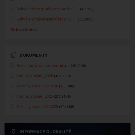
Schválené rozpočtové opatření…
(14.73 KB)
Schválený závěrečný účet DSO…
(106.20 KB)
Zobrazit více
DOKUMENTY
Reklamační řád vodovodu a…
(45.40 KB)
Vodné, stočné_2026
(475.06 KB)
Termíny svozu KO 2026
(91.38 KB)
Vodné, stočné_2025
(272.84 KB)
Termíny svozu KO 2025
(27.46 KB)
INFORMACE O LOKALITĚ