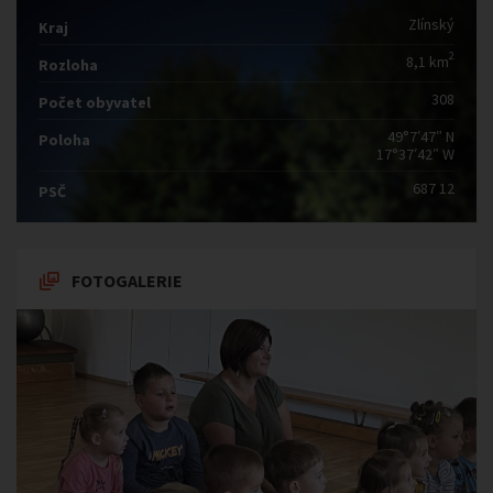
Zlínský
Kraj
2
8,1 km
Rozloha
308
Počet obyvatel
49°7′47″ N
Poloha
17°37′42″ W
687 12
PSČ
FOTOGALERIE