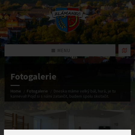
MENU
Fotogalerie
Home
Fotogalerie
Dneska máme velký bál, hurá, je tu
karneval! Pojď si s námi zatančit, budem spolu skotačit.