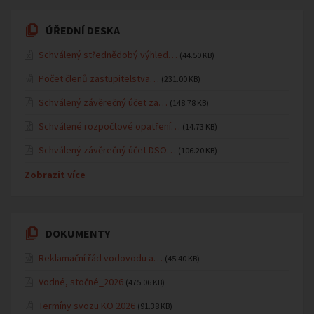
ÚŘEDNÍ DESKA
Schválený střednědobý výhled…
(44.50 KB)
Počet členů zastupitelstva…
(231.00 KB)
Schválený závěrečný účet za…
(148.78 KB)
Schválené rozpočtové opatření…
(14.73 KB)
Schválený závěrečný účet DSO…
(106.20 KB)
Zobrazit více
DOKUMENTY
Reklamační řád vodovodu a…
(45.40 KB)
Vodné, stočné_2026
(475.06 KB)
Termíny svozu KO 2026
(91.38 KB)