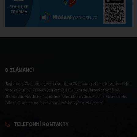
O ZLÁMANCI
Naše obec Zlámanec, leží na soutoku Zlámaneckého a Neradovského
potoka v údolí Vizovických vrchů asi 15 km severovýchodně od
Uherského Hradiště, na pomezí Uherskohradišťska a Luhačovického
Zálesí. Obec se nachází v nadmořské výšce 254 metrů.
TELEFONNÍ KONTAKTY