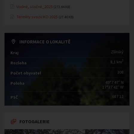
Vodné, stočné_2025
(272.84 KB)
Termíny svozu KO 2025
(27.46 KB)
INFORMACE O LOKALITĚ
Zlínský
Kraj
2
8,1 km
Rozloha
308
Počet obyvatel
49°7′47″ N
Poloha
17°37′42″ W
687 12
PSČ
FOTOGALERIE