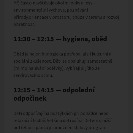
MŠ často navštěvuje okolní louky a lesy —
environmentální výchova, poznávání
přírody,orientace v prostoru, chůze v terénu a rozvoj
obratnosti.
11:30 – 12:15 — hygiena, oběd
Oběd je nejen biologická potřeba, ale i kulturní a
sociální zkušenost. Děti se obsluhují samostatně
(mimo nalévání polévky), vybírají si jídlo ze
servírovacího stolu.
12:15 – 14:15 — odpolední
odpočinek
Děti odpočívají na postýlkách při pohádce nebo
relaxační hudbě. Většina dětí usíná. Dětem s nižší
potřebou spánku je umožněn klidový program