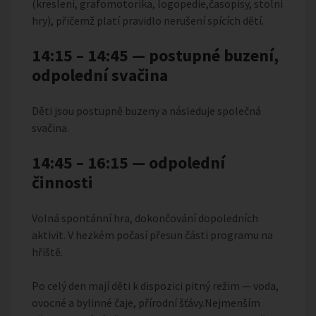
(kreslení, grafomotorika, logopedie,časopisy, stolní
hry), přičemž platí pravidlo nerušení spících dětí.
14:15 – 14:45 — postupné buzení,
odpolední svačina
Děti jsou postupně buzeny a následuje společná
svačina.
14:45 – 16:15 — odpolední
činnosti
Volná spontánní hra, dokončování dopoledních
aktivit. V hezkém počasí přesun části programu na
hřiště.
Po celý den mají děti k dispozici pitný režim — voda,
ovocné a bylinné čaje, přírodní šťávy.Nejmenším