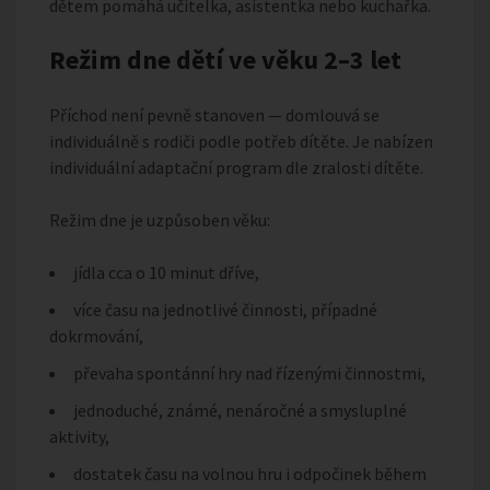
dětem pomáhá učitelka, asistentka nebo kuchařka.
Režim dne dětí ve věku 2–3 let
Příchod není pevně stanoven — domlouvá se
individuálně s rodiči podle potřeb dítěte. Je nabízen
individuální adaptační program dle zralosti dítěte.
Režim dne je uzpůsoben věku:
jídla cca o 10 minut dříve,
více času na jednotlivé činnosti, případné
dokrmování,
převaha spontánní hry nad řízenými činnostmi,
jednoduché, známé, nenáročné a smysluplné
aktivity,
dostatek času na volnou hru i odpočinek během