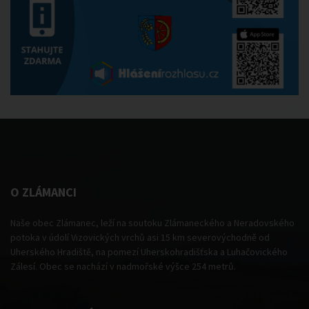
O ZLÁMANCI
Naše obec Zlámanec, leží na soutoku Zlámaneckého a Neradovského
potoka v údolí Vizovických vrchů asi 15 km severovýchodně od
Uherského Hradiště, na pomezí Uherskohradišťska a Luhačovického
Zálesí. Obec se nachází v nadmořské výšce 254 metrů.