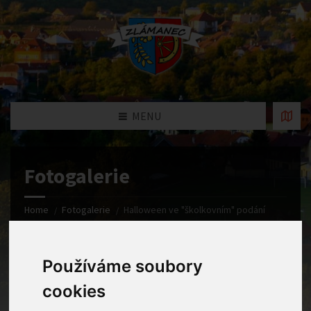
MENU
Fotogalerie
Home
Fotogalerie
Halloween ve "školkovním" podání
Používáme soubory
cookies