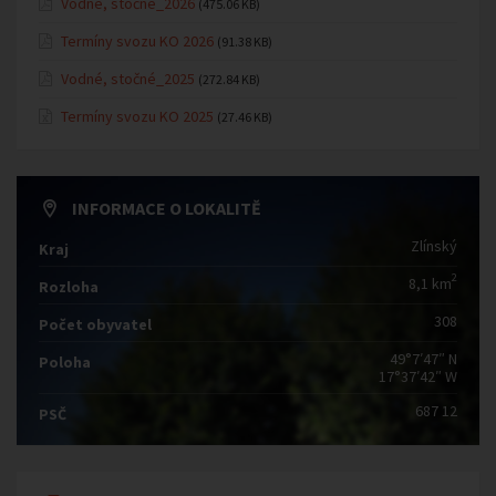
Vodné, stočné_2026
(475.06 KB)
Termíny svozu KO 2026
(91.38 KB)
Vodné, stočné_2025
(272.84 KB)
Termíny svozu KO 2025
(27.46 KB)
INFORMACE O LOKALITĚ
Zlínský
Kraj
2
8,1 km
Rozloha
308
Počet obyvatel
49°7′47″ N
Poloha
17°37′42″ W
687 12
PSČ