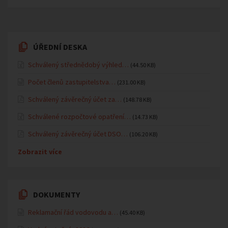
ÚŘEDNÍ DESKA
Schválený střednědobý výhled…
(44.50 KB)
Počet členů zastupitelstva…
(231.00 KB)
Schválený závěrečný účet za…
(148.78 KB)
Schválené rozpočtové opatření…
(14.73 KB)
Schválený závěrečný účet DSO…
(106.20 KB)
Zobrazit více
DOKUMENTY
Reklamační řád vodovodu a…
(45.40 KB)