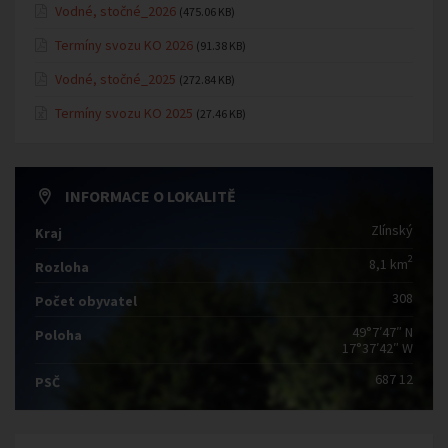
Vodné, stočné_2026
(475.06 KB)
Termíny svozu KO 2026
(91.38 KB)
Vodné, stočné_2025
(272.84 KB)
Termíny svozu KO 2025
(27.46 KB)
INFORMACE O LOKALITĚ
Zlínský
Kraj
2
8,1 km
Rozloha
308
Počet obyvatel
49°7′47″ N
Poloha
17°37′42″ W
687 12
PSČ