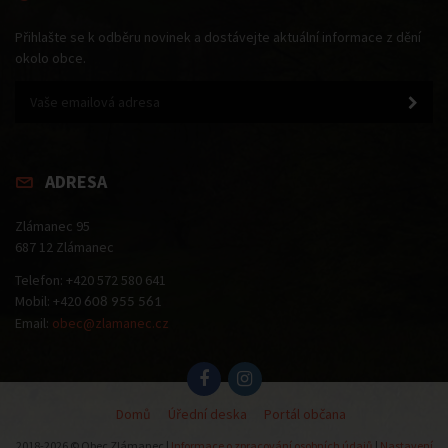
Přihlašte se k odběru novinek a dostávejte aktuální informace z dění
okolo obce.
ADRESA
Zlámanec 95
687 12 Zlámanec
Telefon: +420 572 580 641
Mobil: +420
608 955 561
Email:
obec@zlamanec.cz
Domů
Úřední deska
Portál občana
2018-2026 © Obec Zlámanec |
Informace o zpracování osobních údajů
|
Nastavení