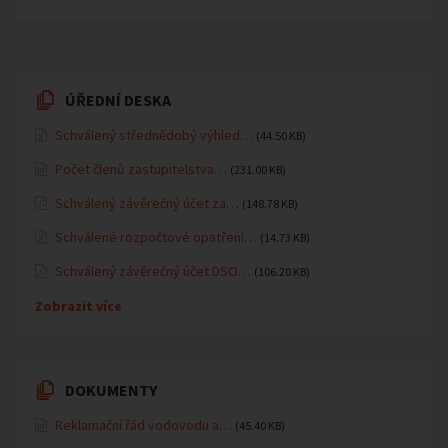
ÚŘEDNÍ DESKA
Schválený střednědobý výhled…
(44.50 KB)
Počet členů zastupitelstva…
(231.00 KB)
Schválený závěrečný účet za…
(148.78 KB)
Schválené rozpočtové opatření…
(14.73 KB)
Schválený závěrečný účet DSO…
(106.20 KB)
Zobrazit více
DOKUMENTY
Reklamační řád vodovodu a…
(45.40 KB)