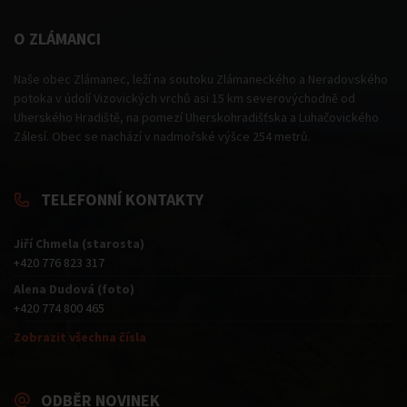
O ZLÁMANCI
Naše obec Zlámanec, leží na soutoku Zlámaneckého a Neradovského
potoka v údolí Vizovických vrchů asi 15 km severovýchodně od
Uherského Hradiště, na pomezí Uherskohradišťska a Luhačovického
Zálesí. Obec se nachází v nadmořské výšce 254 metrů.
TELEFONNÍ KONTAKTY
Jiří Chmela (starosta)
+420 776 823 317
Alena Dudová (foto)
+420 774 800 465
Zobrazit všechna čísla
ODBĚR NOVINEK