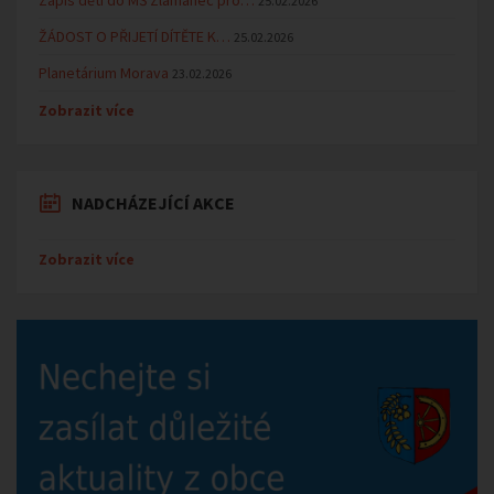
25.02.2026
ŽÁDOST O PŘIJETÍ DÍTĚTE K…
25.02.2026
Planetárium Morava
23.02.2026
Zobrazit více
NADCHÁZEJÍCÍ AKCE
Zobrazit více