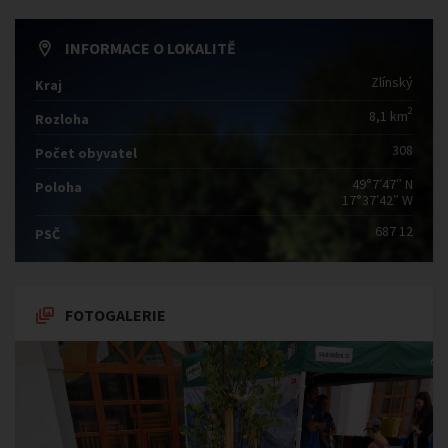
INFORMACE O LOKALITĚ
Zlínský
Kraj
2
8,1 km
Rozloha
308
Počet obyvatel
49°7′47″ N
Poloha
17°37′42″ W
687 12
PSČ
FOTOGALERIE