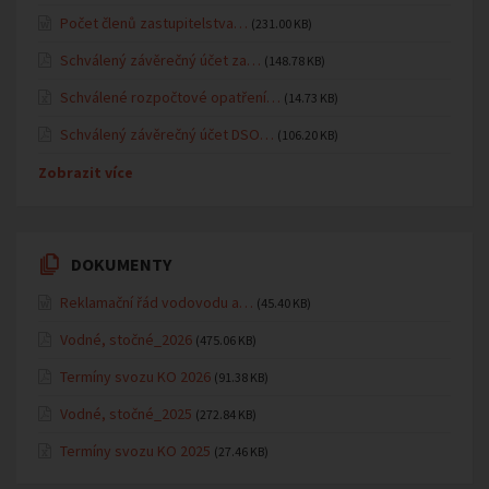
Počet členů zastupitelstva…
(231.00 KB)
Schválený závěrečný účet za…
(148.78 KB)
Schválené rozpočtové opatření…
(14.73 KB)
Schválený závěrečný účet DSO…
(106.20 KB)
Zobrazit více
DOKUMENTY
Reklamační řád vodovodu a…
(45.40 KB)
Vodné, stočné_2026
(475.06 KB)
Termíny svozu KO 2026
(91.38 KB)
Vodné, stočné_2025
(272.84 KB)
Termíny svozu KO 2025
(27.46 KB)