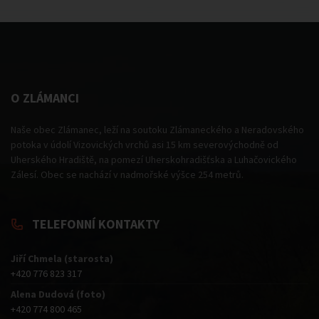
O ZLÁMANCI
Naše obec Zlámanec, leží na soutoku Zlámaneckého a Neradovského
potoka v údolí Vizovických vrchů asi 15 km severovýchodně od
Uherského Hradiště, na pomezí Uherskohradišťska a Luhačovického
Zálesí. Obec se nachází v nadmořské výšce 254 metrů.
TELEFONNÍ KONTAKTY
Jiří Chmela (starosta)
+420 776 823 317
Alena Dudová (foto)
+420 774 800 465