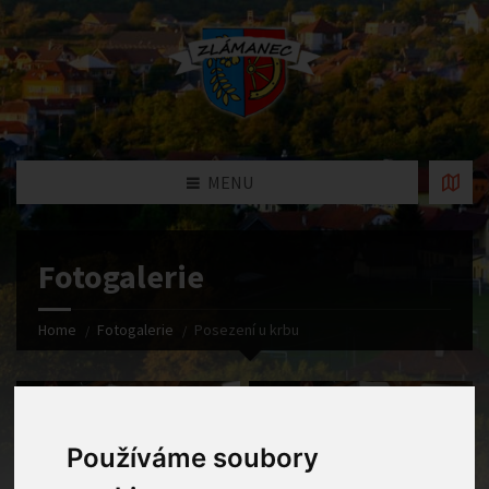
MENU
Fotogalerie
Home
Fotogalerie
Posezení u krbu
Používáme soubory