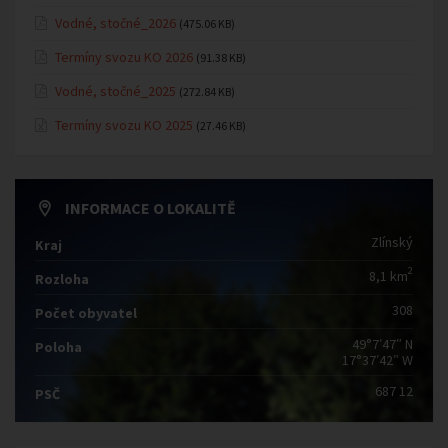
Vodné, stočné_2026
(475.06 KB)
Termíny svozu KO 2026
(91.38 KB)
Vodné, stočné_2025
(272.84 KB)
Termíny svozu KO 2025
(27.46 KB)
INFORMACE O LOKALITĚ
Zlínský
Kraj
2
8,1 km
Rozloha
308
Počet obyvatel
49°7′47″ N
Poloha
17°37′42″ W
687 12
PSČ