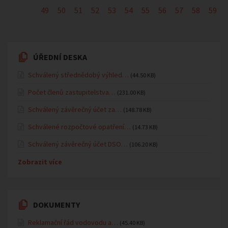
49
50
51
52
53
54
55
56
57
58
59
ÚŘEDNÍ DESKA
Schválený střednědobý výhled…
(44.50 KB)
Počet členů zastupitelstva…
(231.00 KB)
Schválený závěrečný účet za…
(148.78 KB)
Schválené rozpočtové opatření…
(14.73 KB)
Schválený závěrečný účet DSO…
(106.20 KB)
Zobrazit více
DOKUMENTY
Reklamační řád vodovodu a…
(45.40 KB)