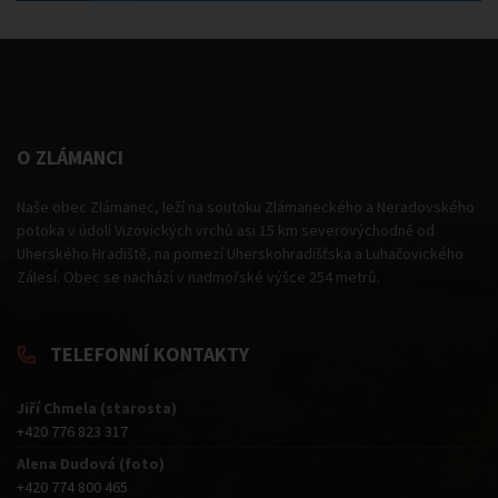
O ZLÁMANCI
Naše obec Zlámanec, leží na soutoku Zlámaneckého a Neradovského
potoka v údolí Vizovických vrchů asi 15 km severovýchodně od
Uherského Hradiště, na pomezí Uherskohradišťska a Luhačovického
Zálesí. Obec se nachází v nadmořské výšce 254 metrů.
TELEFONNÍ KONTAKTY
Jiří Chmela (starosta)
+420 776 823 317
Alena Dudová (foto)
+420 774 800 465