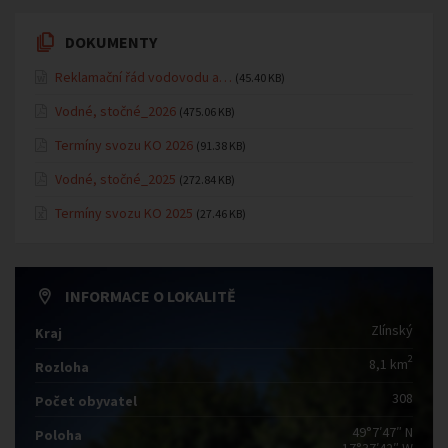
DOKUMENTY
Reklamační řád vodovodu a…
(45.40 KB)
Vodné, stočné_2026
(475.06 KB)
Termíny svozu KO 2026
(91.38 KB)
Vodné, stočné_2025
(272.84 KB)
Termíny svozu KO 2025
(27.46 KB)
INFORMACE O LOKALITĚ
Zlínský
Kraj
2
8,1 km
Rozloha
308
Počet obyvatel
49°7′47″ N
Poloha