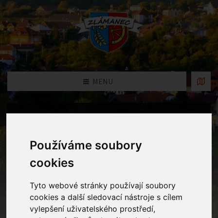
MENU
Fotogalerie
Používáme soubory
Home
Fotogalerie
Setkání s důchodci
cookies
Tyto webové stránky používají soubory
cookies a další sledovací nástroje s cílem
vylepšení uživatelského prostředí,