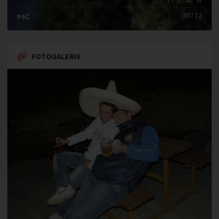
17°37′42″ W
687 12
PSČ
FOTOGALERIE