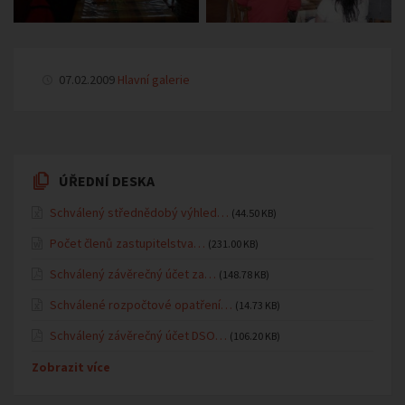
07.02.2009
Hlavní galerie
ÚŘEDNÍ DESKA
Schválený střednědobý výhled…
(44.50 KB)
Počet členů zastupitelstva…
(231.00 KB)
Schválený závěrečný účet za…
(148.78 KB)
Schválené rozpočtové opatření…
(14.73 KB)
Schválený závěrečný účet DSO…
(106.20 KB)
Zobrazit více