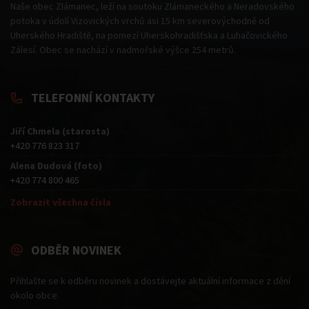
Naše obec Zlámanec, leží na soutoku Zlámaneckého a Neradovského
potoka v údolí Vizovických vrchů asi 15 km severovýchodně od
Uherského Hradiště, na pomezí Uherskohradišťska a Luhačovického
Zálesí. Obec se nachází v nadmořské výšce 254 metrů.
TELEFONNÍ KONTAKTY
Jiří Chmela (starosta)
+420 776 823 317
Alena Dudová (foto)
+420 774 800 465
Zobrazit všechna čísla
ODBĚR NOVINEK
Přihlašte se k odběru novinek a dostávejte aktuální informace z dění
okolo obce.