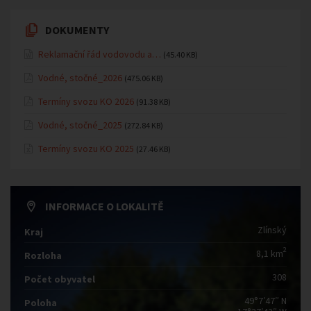
DOKUMENTY
Reklamační řád vodovodu a…
(45.40 KB)
Vodné, stočné_2026
(475.06 KB)
Termíny svozu KO 2026
(91.38 KB)
Vodné, stočné_2025
(272.84 KB)
Termíny svozu KO 2025
(27.46 KB)
INFORMACE O LOKALITĚ
Zlínský
Kraj
2
8,1 km
Rozloha
308
Počet obyvatel
49°7′47″ N
Poloha