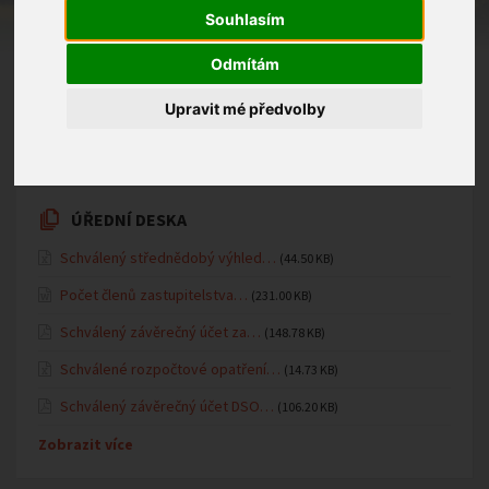
tělocvičně MŠ výukový program Planetária Morava z
Souhlasím
Brna.
Odmítám
23.02.2026 v kategorii
Mateřská školka
Upravit mé předvolby
ÚŘEDNÍ DESKA
Schválený střednědobý výhled…
(44.50 KB)
Počet členů zastupitelstva…
(231.00 KB)
Schválený závěrečný účet za…
(148.78 KB)
Schválené rozpočtové opatření…
(14.73 KB)
Schválený závěrečný účet DSO…
(106.20 KB)
Zobrazit více