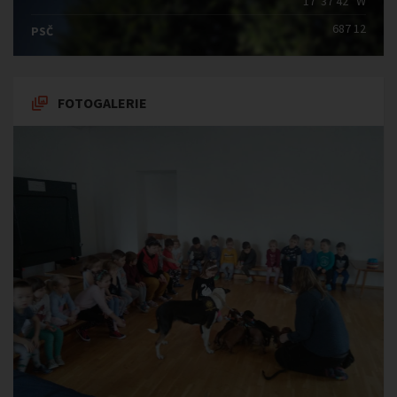
17°37′42″ W
687 12
PSČ
FOTOGALERIE