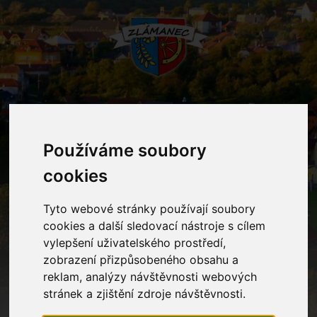
MENU
Používáme soubory
Oznámení
cookies
Tyto webové stránky používají soubory
Home
Oznámení
Planetárium Morava
cookies a další sledovací nástroje s cílem
vylepšení uživatelského prostředí,
zobrazení přizpůsobeného obsahu a
Planetárium Morava
reklam, analýzy návštěvnosti webových
stránek a zjištění zdroje návštěvnosti.
V pátek 20. 2. 2026 od 8:00 do 9:00 hod. proběhl v