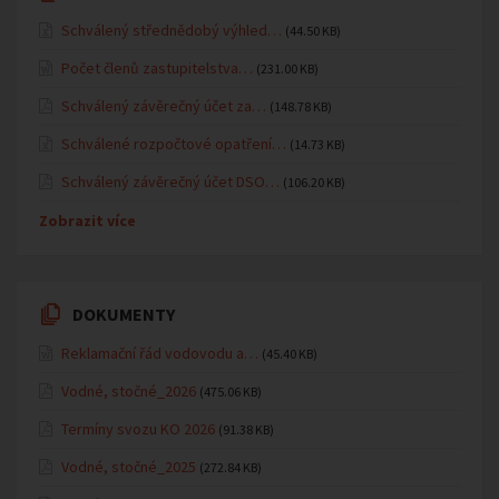
Schválený střednědobý výhled…
(44.50 KB)
Počet členů zastupitelstva…
(231.00 KB)
Schválený závěrečný účet za…
(148.78 KB)
Schválené rozpočtové opatření…
(14.73 KB)
Schválený závěrečný účet DSO…
(106.20 KB)
Zobrazit více
DOKUMENTY
Reklamační řád vodovodu a…
(45.40 KB)
Vodné, stočné_2026
(475.06 KB)
Termíny svozu KO 2026
(91.38 KB)
Vodné, stočné_2025
(272.84 KB)