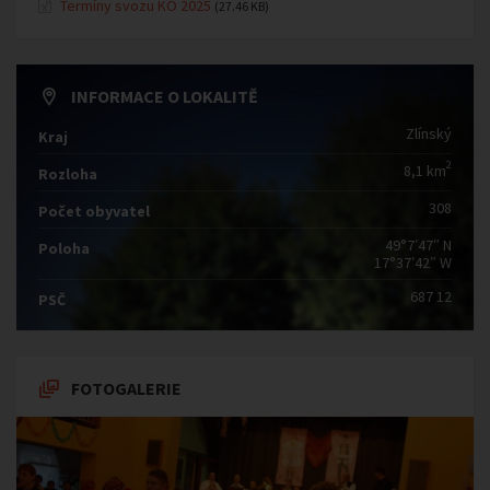
Termíny svozu KO 2025
(27.46 KB)
INFORMACE O LOKALITĚ
Zlínský
Kraj
2
8,1 km
Rozloha
308
Počet obyvatel
49°7′47″ N
Poloha
17°37′42″ W
687 12
PSČ
FOTOGALERIE