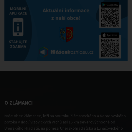
O ZLÁMANCI
Naše obec Zlámanec, leží na soutoku Zlámaneckého a Neradovského
potoka v údolí Vizovických vrchů asi 15 km severovýchodně od
Uherského Hradiště, na pomezí Uherskohradišťska a Luhačovického