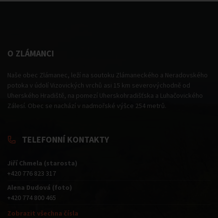
O ZLÁMANCI
Naše obec Zlámanec, leží na soutoku Zlámaneckého a Neradovského
potoka v údolí Vizovických vrchů asi 15 km severovýchodně od
Uherského Hradiště, na pomezí Uherskohradišťska a Luhačovického
Zálesí. Obec se nachází v nadmořské výšce 254 metrů.
TELEFONNÍ KONTAKTY
Jiří Chmela (starosta)
+420 776 823 317
Alena Dudová (foto)
+420 774 800 465
Zobrazit všechna čísla