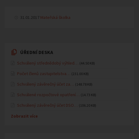
31.01.2017
Mateřská školka
ÚŘEDNÍ DESKA
Schválený střednědobý výhled…
(44.50 KB)
Počet členů zastupitelstva…
(231.00 KB)
Schválený závěrečný účet za…
(148.78 KB)
Schválené rozpočtové opatření…
(14.73 KB)
Schválený závěrečný účet DSO…
(106.20 KB)
Zobrazit více