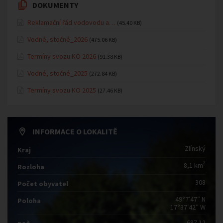
DOKUMENTY
Reklamační řád vodovodu a…
(45.40 KB)
Vodné, stočné_2026
(475.06 KB)
Termíny svozu KO 2026
(91.38 KB)
Vodné, stočné_2025
(272.84 KB)
Termíny svozu KO 2025
(27.46 KB)
INFORMACE O LOKALITĚ
Zlínský
Kraj
2
8,1 km
Rozloha
308
Počet obyvatel
49°7′47″ N
Poloha
17°37′42″ W
687 12