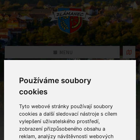
MENU
Fotogalerie
Používáme soubory
cookies
Home
Fotogalerie
Zdobení vánočního stromečku
Tyto webové stránky používají soubory
cookies a další sledovací nástroje s cílem
vylepšení uživatelského prostředí,
zobrazení přizpůsobeného obsahu a
reklam, analýzy návštěvnosti webových