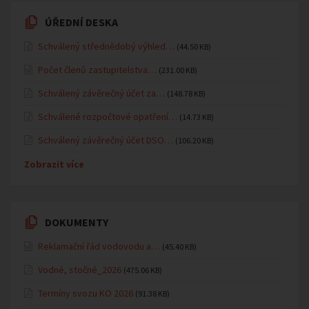
ÚŘEDNÍ DESKA
Schválený střednědobý výhled…
(44.50 KB)
Počet členů zastupitelstva…
(231.00 KB)
Schválený závěrečný účet za…
(148.78 KB)
Schválené rozpočtové opatření…
(14.73 KB)
Schválený závěrečný účet DSO…
(106.20 KB)
Zobrazit více
DOKUMENTY
Reklamační řád vodovodu a…
(45.40 KB)
Vodné, stočné_2026
(475.06 KB)
Termíny svozu KO 2026
(91.38 KB)