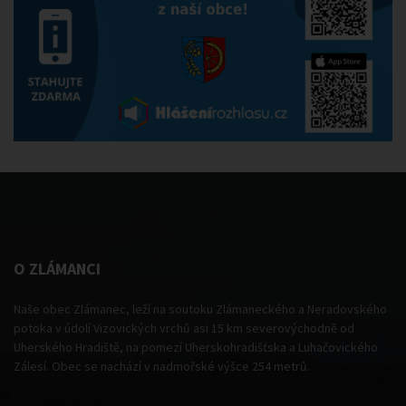
O ZLÁMANCI
Naše obec Zlámanec, leží na soutoku Zlámaneckého a Neradovského
potoka v údolí Vizovických vrchů asi 15 km severovýchodně od
Uherského Hradiště, na pomezí Uherskohradišťska a Luhačovického
Zálesí. Obec se nachází v nadmořské výšce 254 metrů.