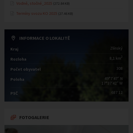
Vodné, stočné_2025
(272.84 KB)
Termíny svozu KO 2025
(27.46 KB)
INFORMACE O LOKALITĚ
Zlínský
Kraj
2
8,1 km
Rozloha
308
Počet obyvatel
49°7′47″ N
Poloha
17°37′42″ W
687 12
PSČ
FOTOGALERIE