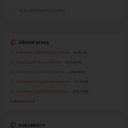
15.11.2022
Mateřská školka
ÚŘEDNÍ DESKA
Schválený střednědobý výhled…
(44.50 KB)
Počet členů zastupitelstva…
(231.00 KB)
Schválený závěrečný účet za…
(148.78 KB)
Schválené rozpočtové opatření…
(14.73 KB)
Schválený závěrečný účet DSO…
(106.20 KB)
Zobrazit více
DOKUMENTY