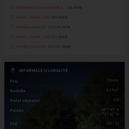
Reklamační řád vodovodu a…
(45.40 KB)
Vodné, stočné_2026
(475.06 KB)
Termíny svozu KO 2026
(91.38 KB)
Vodné, stočné_2025
(272.84 KB)
Termíny svozu KO 2025
(27.46 KB)
INFORMACE O LOKALITĚ
Zlínský
Kraj
2
8,1 km
Rozloha
308
Počet obyvatel
49°7′47″ N
Poloha
17°37′42″ W
687 12
PSČ