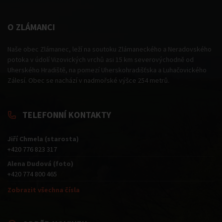
O ZLÁMANCI
Naše obec Zlámanec, leží na soutoku Zlámaneckého a Neradovského
potoka v údolí Vizovických vrchů asi 15 km severovýchodně od
Uherského Hradiště, na pomezí Uherskohradišťska a Luhačovického
Zálesí. Obec se nachází v nadmořské výšce 254 metrů.
TELEFONNÍ KONTAKTY
Jiří Chmela (starosta)
+420 776 823 317
Alena Dudová (foto)
+420 774 800 465
Zobrazit všechna čísla