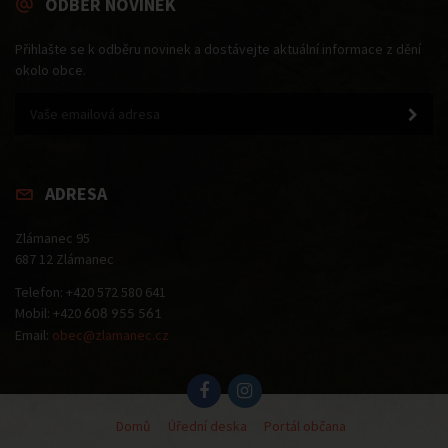
ODBĚR NOVINEK
Přihlašte se k odběru novinek a dostávejte aktuální informace z dění
okolo obce.
ADRESA
Zlámanec 95
687 12 Zlámanec
Telefon: +420 572 580 641
Mobil: +420
608 955 561
Email:
obec@zlamanec.cz
Domů
Úřední deska
Portál občana