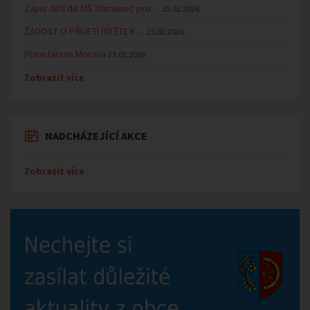
Zápis dětí do MŠ Zlámanec pro…
25.02.2026
ŽÁDOST O PŘIJETÍ DÍTĚTE K…
25.02.2026
Planetárium Morava
23.02.2026
Zobrazit více
NADCHÁZEJÍCÍ AKCE
Zobrazit více