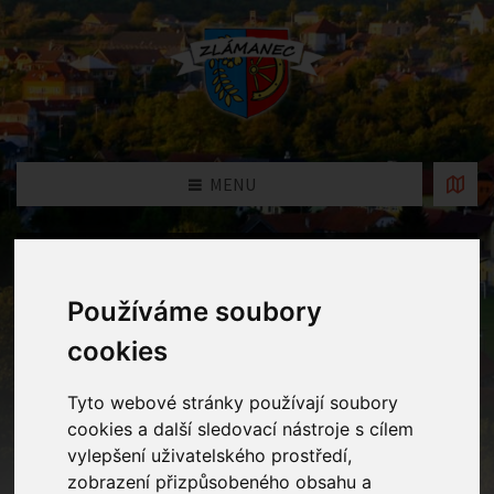
MENU
Fotogalerie
Používáme soubory
Home
Fotogalerie
Celé dopoledne strávené v Kouzelném
cookies
lese
Tyto webové stránky používají soubory
cookies a další sledovací nástroje s cílem
vylepšení uživatelského prostředí,
zobrazení přizpůsobeného obsahu a