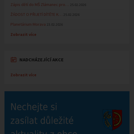
Zápis dětí do MŠ Zlámanec pro…
25.02.2026
ŽÁDOST O PŘIJETÍ DÍTĚTE K…
25.02.2026
Planetárium Morava
23.02.2026
Zobrazit více
NADCHÁZEJÍCÍ AKCE
Zobrazit více