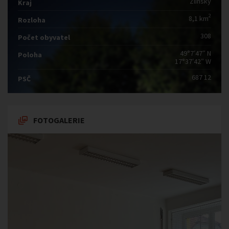
Zlínský
Kraj
2
8,1 km
Rozloha
308
Počet obyvatel
49°7′47″ N
Poloha
17°37′42″ W
687 12
PSČ
FOTOGALERIE