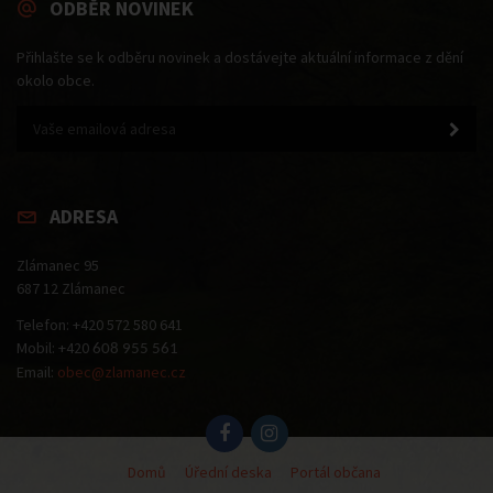
ODBĚR NOVINEK
Přihlašte se k odběru novinek a dostávejte aktuální informace z dění
okolo obce.
ADRESA
Zlámanec 95
687 12 Zlámanec
Telefon: +420 572 580 641
Mobil: +420
608 955 561
Email:
obec@zlamanec.cz
Domů
Úřední deska
Portál občana