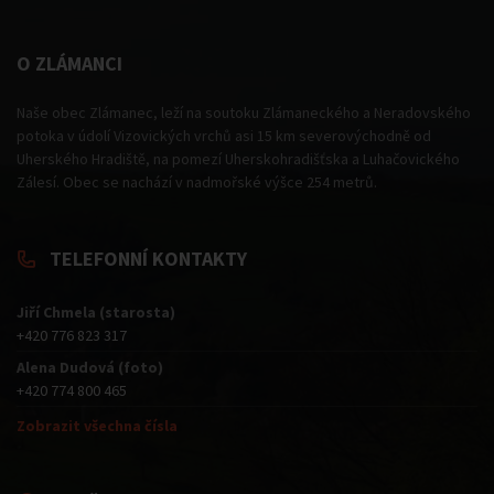
O ZLÁMANCI
Naše obec Zlámanec, leží na soutoku Zlámaneckého a Neradovského
potoka v údolí Vizovických vrchů asi 15 km severovýchodně od
Uherského Hradiště, na pomezí Uherskohradišťska a Luhačovického
Zálesí. Obec se nachází v nadmořské výšce 254 metrů.
TELEFONNÍ KONTAKTY
Jiří Chmela (starosta)
+420 776 823 317
Alena Dudová (foto)
+420 774 800 465
Zobrazit všechna čísla