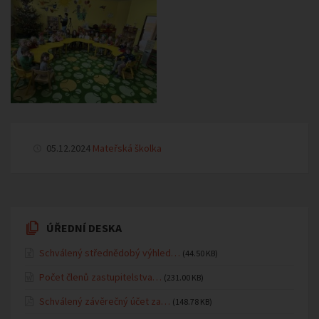
05.12.2024
Mateřská školka
ÚŘEDNÍ DESKA
Schválený střednědobý výhled…
(44.50 KB)
Počet členů zastupitelstva…
(231.00 KB)
Schválený závěrečný účet za…
(148.78 KB)