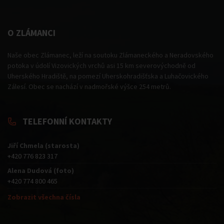
O ZLÁMANCI
Naše obec Zlámanec, leží na soutoku Zlámaneckého a Neradovského
potoka v údolí Vizovických vrchů asi 15 km severovýchodně od
Uherského Hradiště, na pomezí Uherskohradišťska a Luhačovického
Zálesí. Obec se nachází v nadmořské výšce 254 metrů.
TELEFONNÍ KONTAKTY
Jiří Chmela (starosta)
+420 776 823 317
Alena Dudová (foto)
+420 774 800 465
Zobrazit všechna čísla