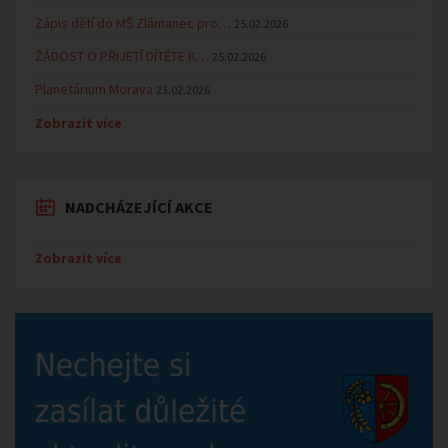
Zápis dětí do MŠ Zlámanec pro…
25.02.2026
ŽÁDOST O PŘIJETÍ DÍTĚTE K…
25.02.2026
Planetárium Morava
23.02.2026
Zobrazit více
NADCHÁZEJÍCÍ AKCE
Zobrazit více