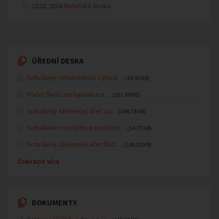
10.01.2024
Mateřská školka
ÚŘEDNÍ DESKA
Schválený střednědobý výhled…
(44.50 KB)
Počet členů zastupitelstva…
(231.00 KB)
Schválený závěrečný účet za…
(148.78 KB)
Schválené rozpočtové opatření…
(14.73 KB)
Schválený závěrečný účet DSO…
(106.20 KB)
Zobrazit více
DOKUMENTY