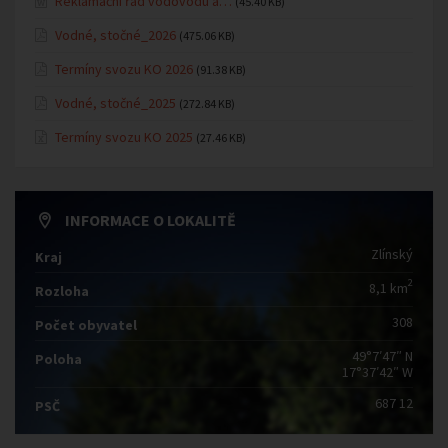
Reklamační řád vodovodu a…
(45.40 KB)
Vodné, stočné_2026
(475.06 KB)
Termíny svozu KO 2026
(91.38 KB)
Vodné, stočné_2025
(272.84 KB)
Termíny svozu KO 2025
(27.46 KB)
INFORMACE O LOKALITĚ
Zlínský
Kraj
2
8,1 km
Rozloha
308
Počet obyvatel
49°7′47″ N
Poloha
17°37′42″ W
687 12
PSČ