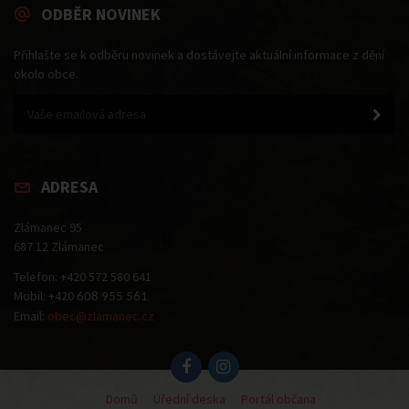
ODBĚR NOVINEK
Přihlašte se k odběru novinek a dostávejte aktuální informace z dění
okolo obce.
ADRESA
Zlámanec 95
687 12 Zlámanec
Telefon: +420 572 580 641
Mobil: +420
608 955 561
Email:
obec@zlamanec.cz
Domů
Úřední deska
Portál občana