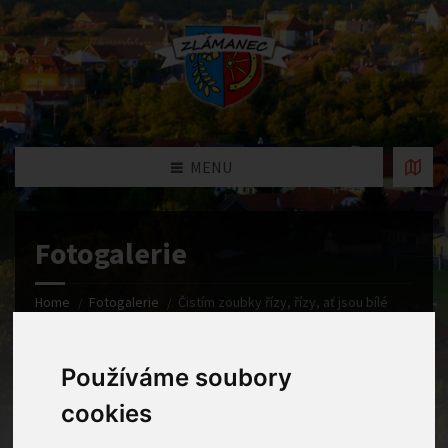
MENU
Fotogalerie
Home
Fotogalerie
Čistím zoubky řízy, řízy, ať jsou bílé
jako břízy. Vlevo, vpravo, vpředu, vzadu, horní a pak ještě dolní
řadu. Čistím zoubky říz a říz, ať má každý radost z nich.
Používáme soubory
cookies